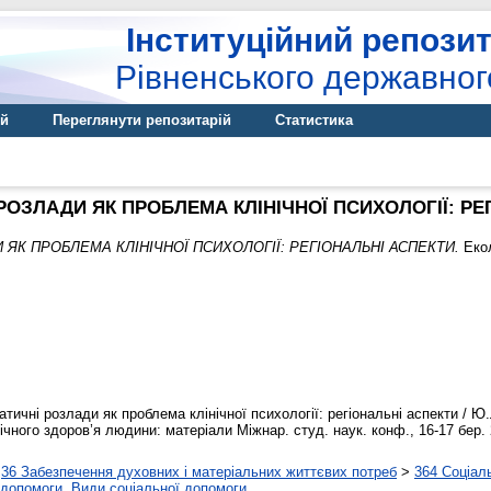
Інституційний репозит
Рівненського державног
ій
Переглянути репозитарій
Статистика
ОЗЛАДИ ЯК ПРОБЛЕМА КЛІНІЧНОЇ ПСИХОЛОГІЇ: РЕ
ЯК ПРОБЛЕМА КЛІНІЧНОЇ ПСИХОЛОГІЇ: РЕГІОНАЛЬНІ АСПЕКТИ.
Екол
ичні розлади як проблема клінічної психології: регіональні аспекти / Ю.Л
ічного здоров’я людини: матеріали Міжнар. студ. наук. конф., 16-17 бер. 2
>
36 Забезпечення духовних і матеріальних життєвих потреб
>
364 Соціал
 допомоги. Види соціальної допомоги