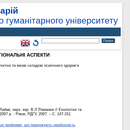
арій
о гуманітарного університету
ГІОНАЛЬНІ АСПЕКТИ
огічні та вікові складові психічного здоров’я
абик; наук. кер. В.Л.Романюк // Екологічні та
007 р. - Рівне, РДГУ, 2007. – С. 147-151.
ьні проблеми, що породжують необхідність