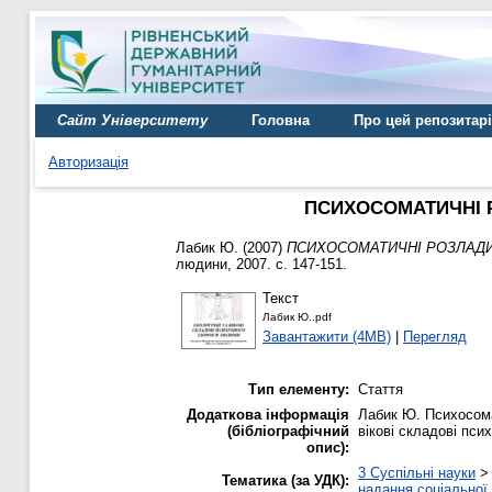
Сайт Університету
Головна
Про цей репозитар
Авторизація
ПСИХОСОМАТИЧНІ Р
Лабик Ю.
(2007)
ПСИХОСОМАТИЧНІ РОЗЛАДИ 
людини, 2007. с. 147-151.
Текст
Лабик Ю..pdf
Завантажити (4MB)
|
Перегляд
Тип елементу:
Стаття
Додаткова інформація
Лабик Ю. Психосомат
(бібліографічний
вікові складові псих
опис):
3 Суспільні науки
Тематика (за УДК):
надання соціальної