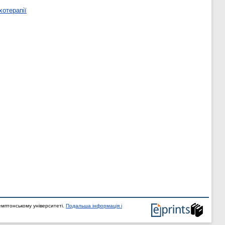
хотерапії
мптонському університеті.
Подальша інформація і