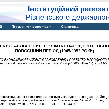
Інституційний репозит
Рівненського державног
ій
Переглянути репозитарій
Статистика
ЕКТ СТАНОВЛЕННЯ І РОЗВИТКУ НАРОДНОГО ГОСПОД
ПОВОЄННИЙ ПЕРІОД (1945-1953 РОКИ)
КО-ЕКОНОМІЧНИЙ АСПЕКТ СТАНОВЛЕННЯ І РОЗВИТКУ НАРОДНОГО Г
льні проблеми вітчизняної та всесвітньої історії, 2009 (Вип.15). с. 44-50
економічний аспект становлення і розвитку народного господарства Західн
ондар // Актуальні проблеми вітчизняної та всесвітньої історії : зб. наук. 
 С.Троян та ін. - Рівне, 2009. - Вип. 15. - С. 44-50.