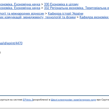
кономіка. Економічна наука
>
330 Економіка в цілому
кономіка. Економічна наука
>
332 Регіональна економіка. Територіальна 
ології та міжнародних відносин
>
Кафедра історії України
х комунікацій, менеджменту, технологій та фізики
>
Кафедра економіки 
ua/id/eprint/4470
)
азується на системі
EPrints 3
розробленої в
Школі електроніки і комп'ютерних наук
при Саутге