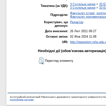
3 Суспільні науки
>
33 Е
Тематика (за УДК):
3 Суспільні науки
>
33 Е
Факультет історії, політ
Підрозділи:
Факультет документальни
Користувач, що
Редактор
депонує:
Дата внесення:
26 Лют 2021 09:27
Останні зміни:
02 Жов 2024 11:08
URI:
http://repository.rshu.edu.
Необхідні дії (обов’язкова авторизація
Перегляд елементу
Інституційний репозитарій Рівненського державного гуманітарного університету Б
розробники системи
.