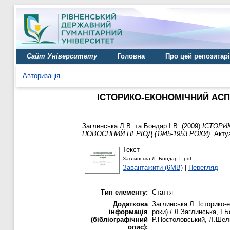
Сайт Університету
Головна
Про цей репозитар
Авторизація
ІСТОРИКО-ЕКОНОМІЧНИЙ АСП
Заглинська Л.В.
та
Бондар І.В.
(2009)
ІСТОРИ
ПОВОЄННИЙ ПЕРІОД (1945-1953 РОКИ).
Актуа
Текст
Заглинська Л.,Бондар І..pdf
Завантажити (6MB)
|
Перегляд
Тип елементу:
Стаття
Додаткова
Заглинська Л. Історико-
інформація
роки) / Л.Заглинська, І.Б
(бібліографічний
Р.Постоловський, Л.Шелюк,
опис):