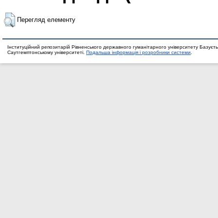
Перегляд елементу
Інституційний репозитарій Рівненського державного гуманітарного університету Базуєть
Саутгемптонському університеті.
Подальша інформація і розробники системи
.