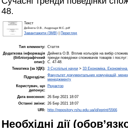
Сучасні тренди поведінки спожи
48.
Текст
Дейнега О.В., Андрощук М.С..pdf
Завантажити (3MB)
|
Перегляд
Тип елементу:
Стаття
Додаткова інформація
Дейнега О.В. Вплив кольорів на вибір спожив
(бібліографічний
тренди поведінки споживачів товарів і послуг: 
опис):
С. 47-48.
Тематика (за УДК):
3 Суспільні науки
>
33 Економіка. Економічна
Факультет документальних комунікацій, менед
Підрозділи:
менеджменту
Користувач, що
Редактор
депонує:
Дата внесення:
26 Бер 2021 18:07
Останні зміни:
26 Бер 2021 18:07
URI:
http://repository.rshu.edu.ua/id/eprint/5566
Необхідні дії (обов’язк