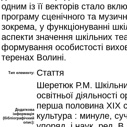
одним із її векторів стало вк
програму сценічного та музичн
зокрема, у функціонуванні шкі
аспекти значення шкільних те
формування особистості вихов
теренах Волині.
Стаття
Тип елементу:
Шеретюк Р.М. Шкільний
освітньої діяльності о
перша половина ХІХ ст
Додаткова
культура : минуле, суч
інформація
(бібліографічний
опис):
упоряд. і наук. ред. В