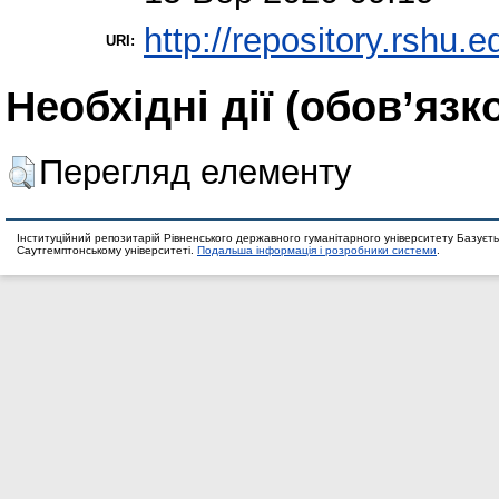
http://repository.rshu.e
URI:
Необхідні дії (обов’язк
Перегляд елементу
Інституційний репозитарій Рівненського державного гуманітарного університету Базуєть
Саутгемптонському університеті.
Подальша інформація і розробники системи
.