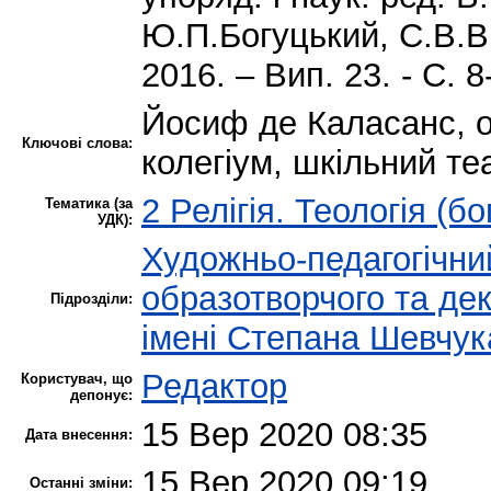
Ю.П.Богуцький, С.В.Ви
2016. – Вип. 23. - С. 8
Йосиф де Каласанс, ор
Ключові слова:
колегіум, шкільний те
2 Релігія. Теологія (бо
Тематика (за
УДК):
Художньо-педагогічни
образотворчого та де
Підрозділи:
імені Степана Шевчук
Редактор
Користувач, що
депонує:
15 Вер 2020 08:35
Дата внесення:
15 Вер 2020 09:19
Останні зміни: