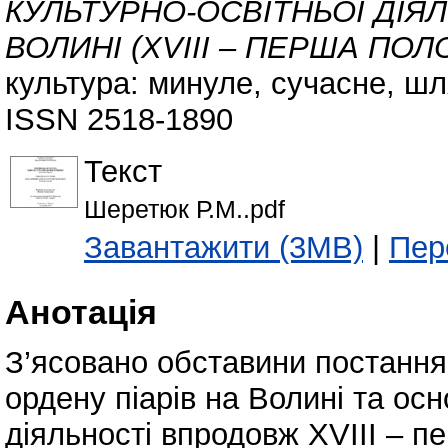
КУЛЬТУРНО-ОСВІТНЬОЇ ДІЯЛ
ВОЛИНІ (ХVІІІ – ПЕРША ПОЛО
культура: минуле, сучасне, шля
ISSN 2518-1890
Текст
Шеретюк Р.М..pdf
Завантажити (3MB)
|
Пер
Анотація
З’ясовано обставини постання
ордену піарів на Волині та осн
діяльності впродовж ХVІІІ – п