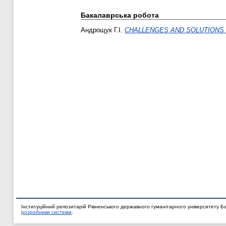
Бакалаврська робота
Андрощук Г.І.
CHALLENGES AND SOLUTIONS 
Інституційний репозитарій Рівненського державного гуманітарного університету Б
розробники системи
.