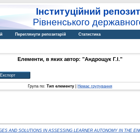
Інституційний репозит
Рівненського державног
ій
Переглянути репозитарій
Статистика
Елементи, в яких автор: "
Андрощук Г.І.
"
Група по:
Тип елементу
|
Немає групування
GES AND SOLUTIONS IN ASSESSING LEARNER AUTONOMY IN THE EN