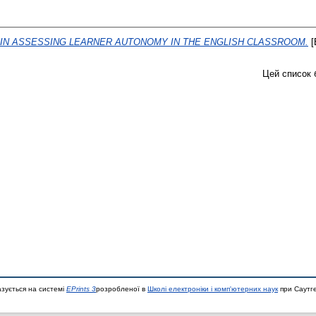
IN ASSESSING LEARNER AUTONOMY IN THE ENGLISH CLASSROOM.
[
Цей список 
азується на системі
EPrints 3
розробленої в
Школі електроніки і комп'ютерних наук
при Саутге