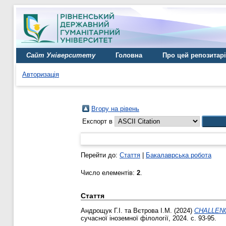
Сайт Університету
Головна
Про цей репозитар
Авторизація
Вгору на рівень
Експорт в
Перейти до:
Стаття
|
Бакалаврська робота
Число елементів:
2
.
Стаття
Андрощук Г.І.
та
Вєтрова І.М.
(2024)
CHALLEN
сучасної іноземної філології, 2024. с. 93-95.