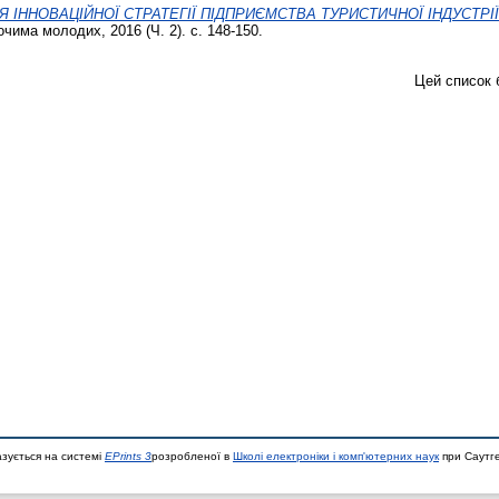
 ІННОВАЦІЙНОЇ СТРАТЕГІЇ ПІДПРИЄМСТВА ТУРИСТИЧНОЇ ІНДУСТРІ
очима молодих, 2016 (Ч. 2). с. 148-150.
Цей список 
азується на системі
EPrints 3
розробленої в
Школі електроніки і комп'ютерних наук
при Саутге