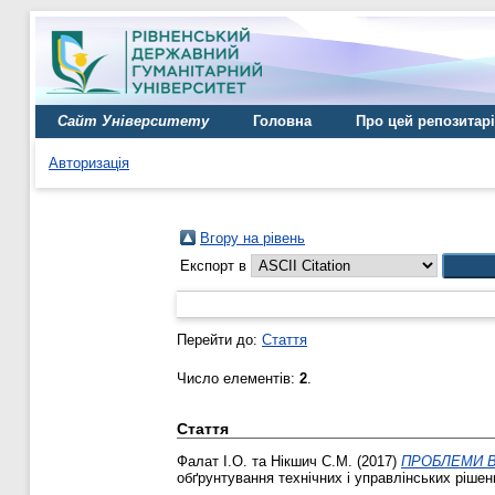
Сайт Університету
Головна
Про цей репозитар
Авторизація
Вгору на рівень
Експорт в
Перейти до:
Стаття
Число елементів:
2
.
Стаття
Фалат І.О.
та
Нікшич С.М.
(2017)
ПРОБЛЕМИ В
обґрунтування технічних і управлінських рішень