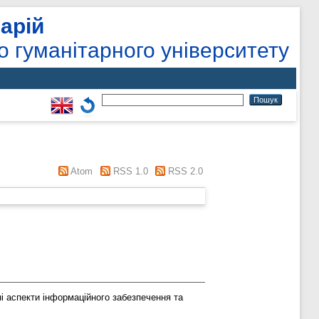
арій
о гуманітарного університету
Atom
RSS 1.0
RSS 2.0
 аспекти інформаційного забезпечення та