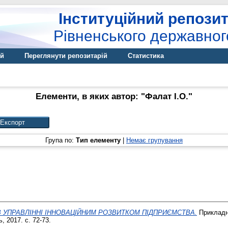
Інституційний репозит
Рівненського державног
ій
Переглянути репозитарій
Статистика
Елементи, в яких автор: "
Фалат І.О.
"
Група по:
Тип елементу
|
Немає групування
 УПРАВЛІННІ ІННОВАЦІЙНИМ РОЗВИТКОМ ПІДПРИЄМСТВА.
Прикладні
, 2017. с. 72-73.