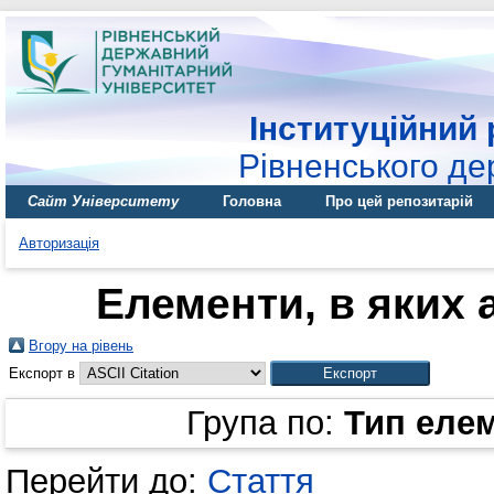
Інституційний 
Рівненського де
Сайт Університету
Головна
Про цей репозитарій
Авторизація
Елементи, в яких а
Вгору на рівень
Експорт в
Група по:
Тип еле
Перейти до:
Стаття