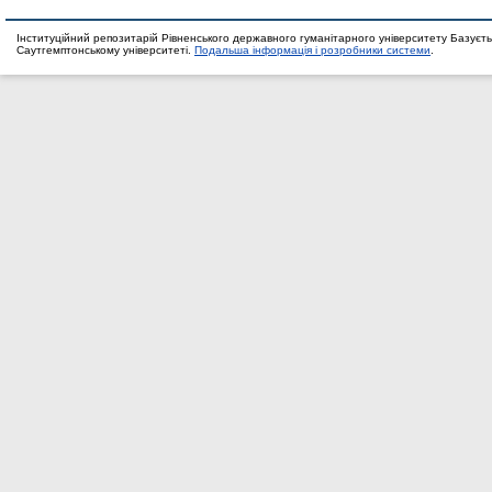
Інституційний репозитарій Рівненського державного гуманітарного університету Базуєть
Саутгемптонському університеті.
Подальша інформація і розробники системи
.