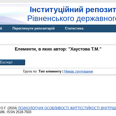
Інституційний репозит
Рівненського державног
ій
Переглянути репозитарій
Статистика
Елементи, в яких автор: "
Хаустова Т.М.
"
Група по:
Тип елементу
|
Немає групування
О.Г.
(2024)
ПСИХОЛОГІЧНІ ОСОБЛИВОСТІ ЖИТТЄСТІЙКОСТІ ВНУТРІШ
-186. ISSN 2518-7503