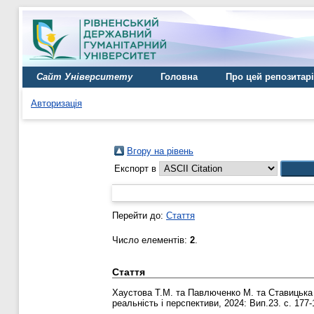
Сайт Університету
Головна
Про цей репозитар
Авторизація
Вгору на рівень
Експорт в
Перейти до:
Стаття
Число елементів:
2
.
Стаття
Хаустова Т.М.
та
Павлюченко М.
та
Ставицька 
реальність і перспективи, 2024: Вип.23. с. 177