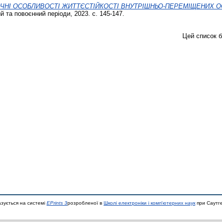
ЧНІ ОСОБЛИВОСТІ ЖИТТЄСТІЙКОСТІ ВНУТРІШНЬО-ПЕРЕМІЩЕНИХ ОС
й та повоєнний періоди, 2023. с. 145-147.
Цей список 
азується на системі
EPrints 3
розробленої в
Школі електроніки і комп'ютерних наук
при Саутге