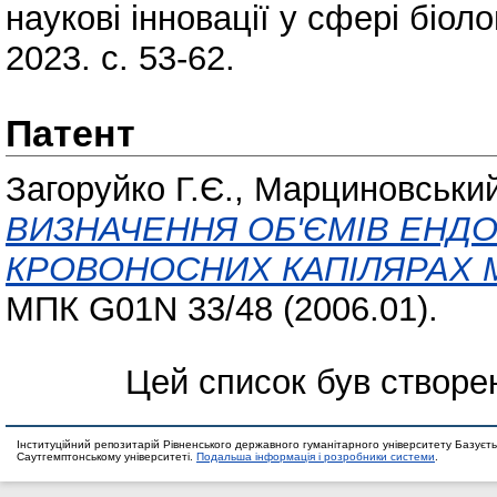
наукові інновації у сфері біол
2023. с. 53-62.
Патент
Загоруйко Г.Є., Марциновський
ВИЗНАЧЕННЯ OБ'ЄМІВ ЕНДОТ
КРОВОНОСНИХ КАПІЛЯРАХ М
МПК G01N 33/48 (2006.01).
Цей список був створе
Інституційний репозитарій Рівненського державного гуманітарного університету Базуєть
Саутгемптонському університеті.
Подальша інформація і розробники системи
.