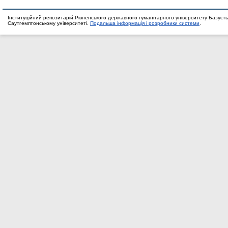
Інституційний репозитарій Рівненського державного гуманітарного університету Базуєть
Саутгемптонському університеті.
Подальша інформація і розробники системи
.