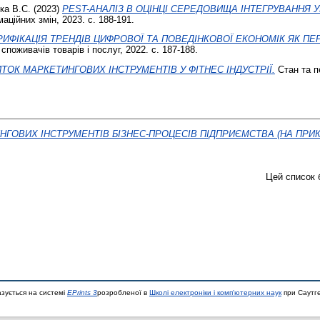
ка В.С.
(2023)
PEST-АНАЛІЗ В ОЦІНЦІ СЕРЕДОВИЩА ІНТЕГРУВАННЯ У
ційних змін, 2023. с. 188-191.
РИФІКАЦІЯ ТРЕНДІВ ЦИФРОВОЇ ТА ПОВЕДІНКОВОЇ ЕКОНОМІК ЯК 
поживачів товарів і послуг, 2022. с. 187-188.
ТОК МАРКЕТИНГОВИХ ІНСТРУМЕНТІВ У ФІТНЕС ІНДУСТРІЇ.
Стан та п
ВИХ ІНСТРУМЕНТІВ БІЗНЕС-ПРОЦЕСІВ ПІДПРИЄМСТВА (НА ПРИКЛАДІ
Цей список 
азується на системі
EPrints 3
розробленої в
Школі електроніки і комп'ютерних наук
при Саутге