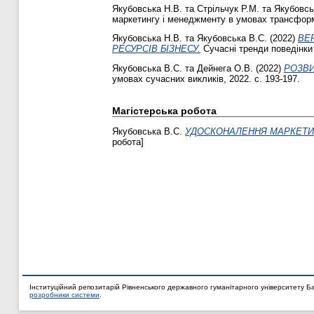
Якубовська Н.В.
та
Стрільчук Р.М.
та
Якубовсь
маркетингу і менеджменту в умовах трансформа
Якубовська Н.В.
та
Якубовська В.С.
(2022)
ВЕ
РЕСУРСІВ БІЗНЕСУ.
Сучасні тренди поведінки с
Якубовська В.С.
та
Дейнега О.В.
(2022)
РОЗВИ
умовах сучасних викликів, 2022. с. 193-197.
Магістерська робота
Якубовська В.С.
УДОСКОНАЛЕННЯ МАРКЕТИНГО
робота]
Інституційний репозитарій Рівненського державного гуманітарного університету Б
розробники системи
.