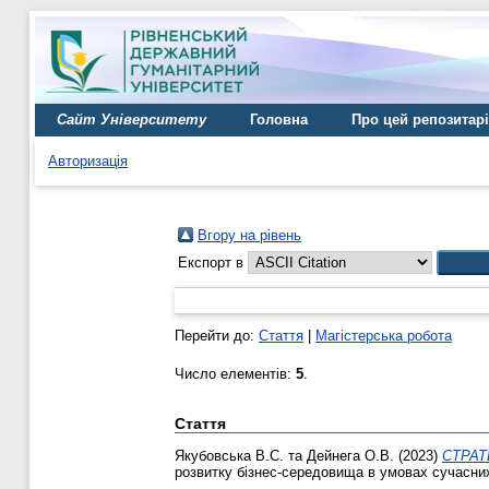
Сайт Університету
Головна
Про цей репозитар
Авторизація
Вгору на рівень
Експорт в
Перейти до:
Стаття
|
Магістерська робота
Число елементів:
5
.
Стаття
Якубовська В.С.
та
Дейнега О.В.
(2023)
СТРАТ
розвитку бізнес-середовища в умовах сучасних 