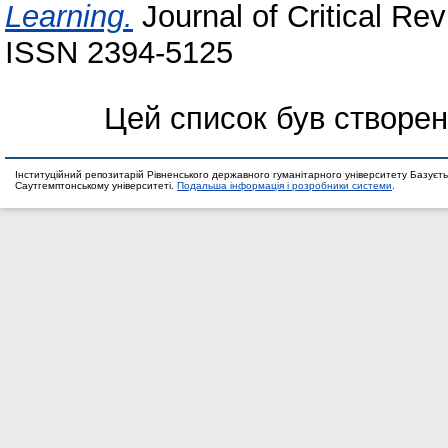
Learning.
Journal of Critical Rev
ISSN 2394-5125
Цей список був створе
Інституційний репозитарій Рівненського державного гуманітарного університету Базуєть
Саутгемптонському університеті.
Подальша інформація і розробники системи
.