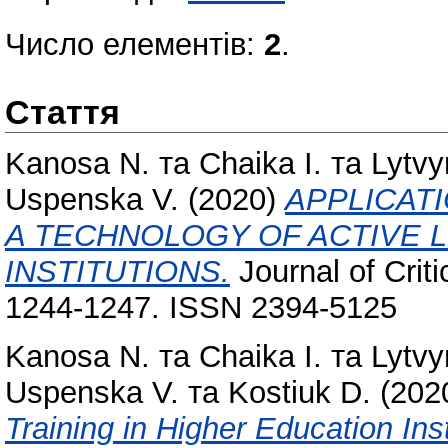
Число елементів:
2
.
Стаття
Kanosa N.
та
Chaika I.
та
Lytvy
Uspenska V.
(2020)
APPLICATI
A TECHNOLOGY OF ACTIVE L
INSTITUTIONS.
Journal of Criti
1244-1247. ISSN 2394-5125
Kanosa N.
та
Chaika I.
та
Lytvy
Uspenska V.
та
Kostiuk D.
(202
Training in Higher Education Ins