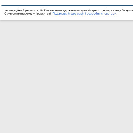
Інституційний репозитарій Рівненського державного гуманітарного університету Базуєть
Саутгемптонському університеті.
Подальша інформація і розробники системи
.