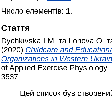
Число елементів:
1
.
Стаття
Dychkivska I.M.
та
Lonova O.
т
(2020)
Childcare and Educational
Organizations in Western Ukrai
of Applied Exercise Physiology, 
3537
Цей список був створени