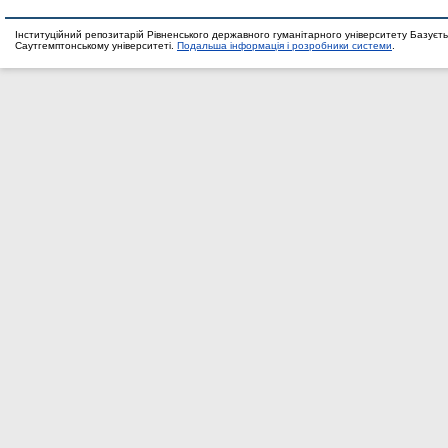
Інституційний репозитарій Рівненського державного гуманітарного університету Базуєть
Саутгемптонському університеті.
Подальша інформація і розробники системи
.