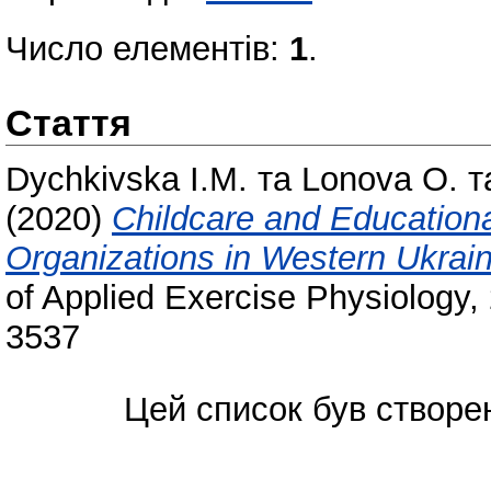
Число елементів:
1
.
Стаття
Dychkivska I.M.
та
Lonova O.
т
(2020)
Childcare and Educational
Organizations in Western Ukrai
of Applied Exercise Physiology, 
3537
Цей список був створе