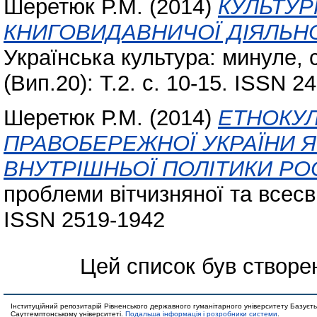
Шеретюк Р.М.
(2014)
КУЛЬТУР
КНИГОВИДАВНИЧОЇ ДІЯЛЬНО
Українська культура: минуле, 
(Вип.20): Т.2. с. 10-15. ISSN 2
Шеретюк Р.М.
(2014)
ЕТНОКУЛ
ПРАВОБЕРЕЖНОЇ УКРАЇНИ Я
ВНУТРІШНЬОЇ ПОЛІТИКИ РОСІЇ
проблеми вітчизняної та всесвіт
ISSN 2519-1942
Цей список був створе
Інституційний репозитарій Рівненського державного гуманітарного університету Базуєть
Саутгемптонському університеті.
Подальша інформація і розробники системи
.