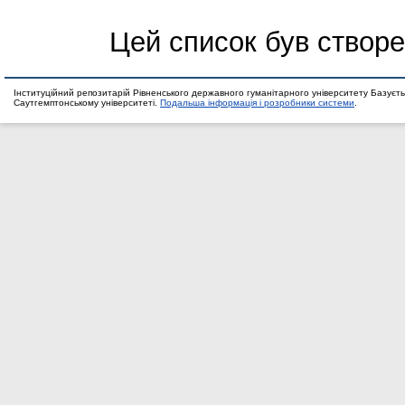
Цей список був створ
Інституційний репозитарій Рівненського державного гуманітарного університету Базуєть
Саутгемптонському університеті.
Подальша інформація і розробники системи
.