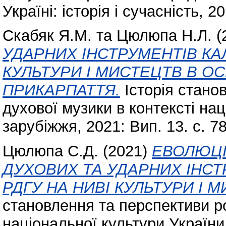
Україні: історія і сучасність, 2
Скабяк Я.М.
та
Цюлюпа Н.Л.
(
УДАРНИХ ІНСТРУМЕНТІВ К
КУЛЬТУРИ І МИСТЕЦТВ В О
ПРИКАРПАТТЯ.
Історія стано
духової музики в контексті нац
зарубіжжя, 2021: Вип. 13. с. 78
Цюлюпа С.Д.
(2021)
ЕВОЛЮЦІ
ДУХОВИХ ТА УДАРНИХ ІНСТ
РДГУ НА НИВІ КУЛЬТУРИ І 
становлення та перспективи ро
національної культури України 