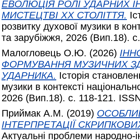
ЕВОЛЮЦІЯ РОЛІ УДАРНИХ І
МИСТЕЦТВІ XX СТОЛІТТЯ.
Іс
розвитку духової музики в кон
та зарубіжжя, 2026 (Вип.18). с
Малогловець О.Ю.
(2026)
ІНН
ФОРМУВАННЯ МУЗИЧНИХ ЗД
УДАРНИКА.
Історія становлен
музики в контексті національн
2026 (Вип.18). с. 118-121. ISS
Приймак А.М.
(2019)
ОСОБЛИ
ІНТЕРПРЕТАЦІЇ СКРИПКОВИХ
Актуальні проблеми народно-і