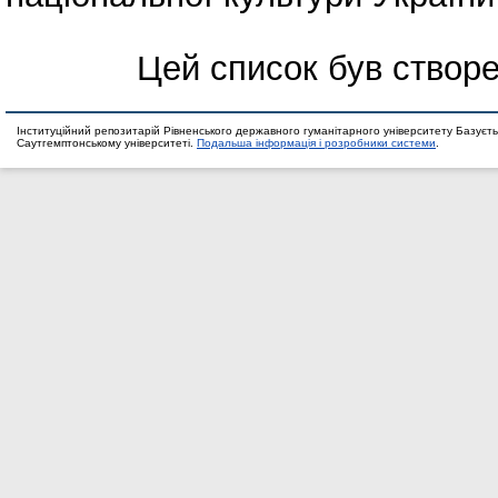
Цей список був створ
Інституційний репозитарій Рівненського державного гуманітарного університету Базуєть
Саутгемптонському університеті.
Подальша інформація і розробники системи
.