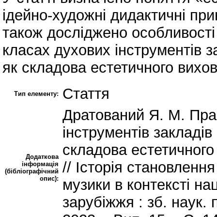
ідейно-художні дидактичні пр
також досліджено особливості
класах духових інструментів з
як складова естетичного вихов
Стаття
Тип елементу:
Дратований Я. М. Пра
інструментів закладів
складова естетичного 
Додаткова
// Історія становленн
інформація
(бібліографічний
опис):
музики в контексті на
зарубіжжя : зб. наук. 