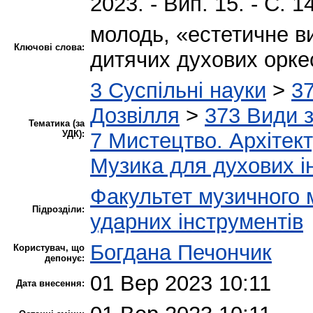
2023. - Вип. 15. - С. 1
молодь, «естетичне в
Ключові слова:
дитячих духових оркес
3 Суспільні науки
>
37
Дозвілля
>
373 Види з
Тематика (за
УДК):
7 Мистецтво. Архітект
Музика для духових і
Факультет музичного 
Підрозділи:
ударних інструментів
Богдана Печончик
Користувач, що
депонує:
01 Вер 2023 10:11
Дата внесення: