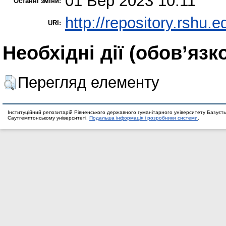
01 Вер 2023 10:11
Останні зміни:
http://repository.rshu.e
URI:
Необхідні дії (обов’язк
Перегляд елементу
Інституційний репозитарій Рівненського державного гуманітарного університету Базуєть
Саутгемптонському університеті.
Подальша інформація і розробники системи
.