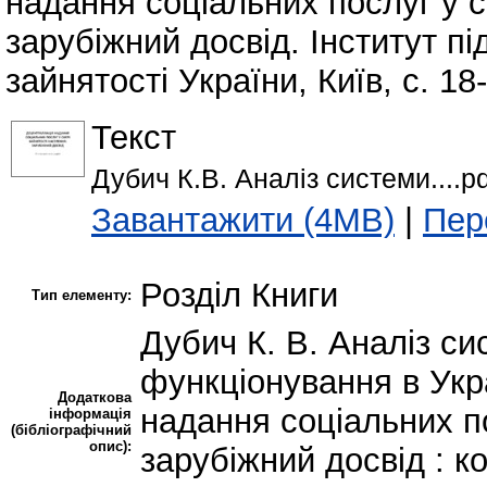
надання соціальних послуг у с
зарубіжний досвід. Інститут п
зайнятості України, Київ, с. 18
Текст
Дубич К.В. Аналіз системи....pd
Завантажити (4MB)
|
Пер
Розділ Книги
Тип елементу:
Дубич К. В. Аналіз си
функціонування в Укра
Додаткова
надання соціальних п
інформація
(бібліографічний
опис):
зарубіжний досвід : ко