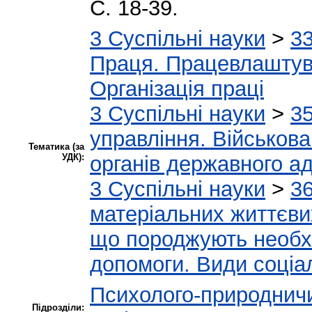
С. 18-39.
3 Суспільні науки
>
33
Праця. Працевлаштува
Організація праці
3 Суспільні науки
>
3
управління. Військов
Тематика (за
УДК):
органів державного ад
3 Суспільні науки
>
36
матеріальних життєви
що породжують необхі
допомоги. Види соціа
Психолого-природнич
Підрозділи: