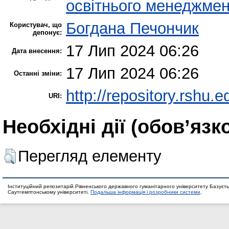
освітнього менеджмен
Богдана Печончик
Користувач, що
депонує:
17 Лип 2024 06:26
Дата внесення:
17 Лип 2024 06:26
Останні зміни:
http://repository.rshu.e
URI:
Необхідні дії (обов’язк
Перегляд елементу
Інституційний репозитарій Рівненського державного гуманітарного університету Базуєть
Саутгемптонському університеті.
Подальша інформація і розробники системи
.