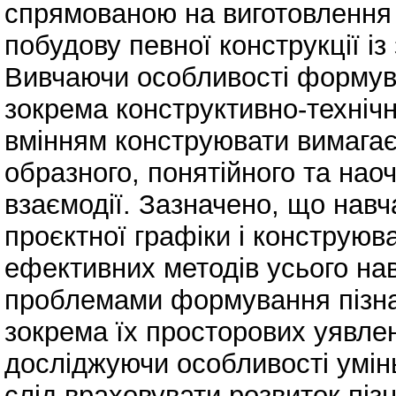
спрямованою на виготовлення 
побудову певної конструкції і
Вивчаючи особливості формува
зокрема конструктивно-техніч
вмінням конструювати вимагає
образного, понятійного та нао
взаємодії. Зазначено, що нав
проєктної графіки і конструюв
ефективних методів усього нав
проблемами формування пізна
зокрема їх просторових уявлень
досліджуючи особливості умінь
слід враховувати розвиток пізн