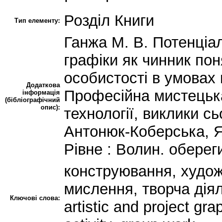
Розділ Книги
Тип елементу:
Ганжа М. В. Потенціа
графіки як чинник по
особистості в умовах г
Додаткова
Професійна мистецька
інформація
(бібліографічний
опис):
технології, виклики сь
Антонюк-Коберська, Я.
Рівне : Волин. обереги
конструювання, худож
мислення, творча діял
Ключові слова:
artistic and project gra