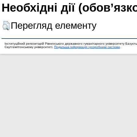
Необхідні дії (обов’язк
Перегляд елементу
Інституційний репозитарій Рівненського державного гуманітарного університету Базуєть
Саутгемптонському університеті.
Подальша інформація і розробники системи
.