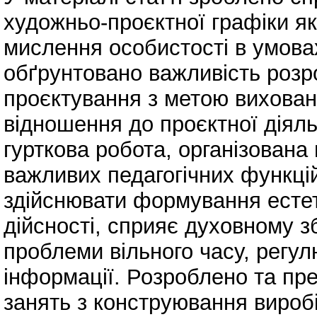
художньо-проєктної графіки я
мислення особистості в умовах
обґрунтовано важливість розр
проєктування з метою вихованн
відношення до проєктної діяль
гурткова робота, організована
важливих педагогічних функці
здійснювати формування естет
дійсності, сприяє духовному 
проблеми вільного часу, регу
інформації. Розроблено та пр
занять з конструювання виробі