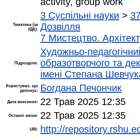
activity, group work
3 Суспільні науки
>
37
Дозвілля
Тематика (за
УДК):
7 Мистецтво. Архітект
Художньо-педагогічни
образотворчого та де
Підрозділи:
імені Степана Шевчук
Богдана Печончик
Користувач, що
депонує:
22 Трав 2025 12:35
Дата внесення:
22 Трав 2025 12:35
Останні зміни:
http://repository.rshu.e
URI: