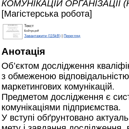
КОМУНІКАЦІЙ ОРГАНІЗАЦІЇ (Н
[Магістерська робота]
Текст
Бойчук.pdf
Завантажити (115kB)
|
Перегляд
Анотація
Об’єктом дослідження кваліфі
з обмеженою відповідальністю
маркетингових комунікацій.
Предметом дослідження є сис
комунікаціями підприємства.
У вступі обґрунтовано актуал
мету і завдання дослідження, 