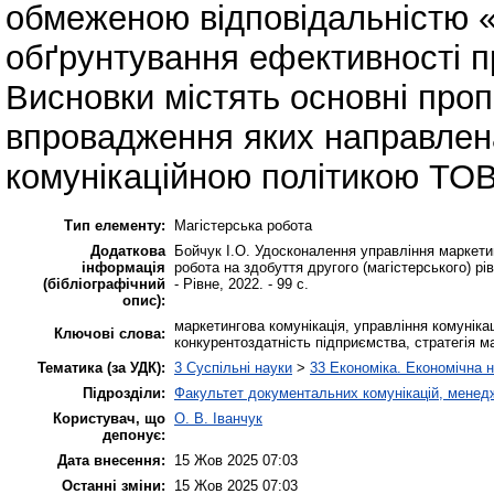
обмеженою відповідальністю «
обґрунтування ефективності п
Висновки містять основні пропо
впровадження яких направлен
комунікаційною політикою ТОВ
Тип елементу:
Магістерська робота
Додаткова
Бойчук І.О. Удосконалення управління маркетин
інформація
робота на здобуття другого (магістерського) рівн
(бібліографічний
- Рівне, 2022. - 99 с.
опис):
маркетингова комунікація, управління комуніка
Ключові слова:
конкурентоздатність підприємства, стратегія м
Тематика (за УДК):
3 Суспільні науки
>
33 Економіка. Економічна 
Підрозділи:
Факультет документальних комунікацій, менедж
Користувач, що
О. В. Іванчук
депонує:
Дата внесення:
15 Жов 2025 07:03
Останні зміни:
15 Жов 2025 07:03