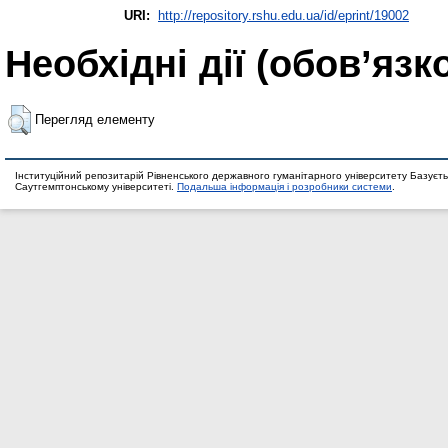
URI:
http://repository.rshu.edu.ua/id/eprint/19002
Необхідні дії (обов’язк
Перегляд елементу
Інституційний репозитарій Рівненського державного гуманітарного університету Базуєть
Саутгемптонському університеті.
Подальша інформація і розробники системи
.