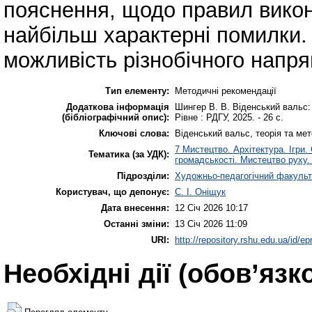
пояснення, щодо правил вико
найбільш характерні помилки.
можливість різнобічного напря
Тип елементу:
Методичні рекомендації
Додаткова інформація
Шингер В. В. Віденський вальс: н
(бібліографічний опис):
Рівне : РДГУ, 2025. - 26 с.
Ключові слова:
Віденський вальс, теорія та ме
7 Мистецтво. Архітектура. Ігри.
Тематика (за УДК):
громадськості. Мистецтво руху.
Підрозділи:
Художньо-педагогічний факульт
Користувач, що депонує:
С. І. Оніщук
Дата внесення:
12 Січ 2026 10:17
Останні зміни:
13 Січ 2026 11:09
URI:
http://repository.rshu.edu.ua/id/ep
Необхідні дії (обов’язк