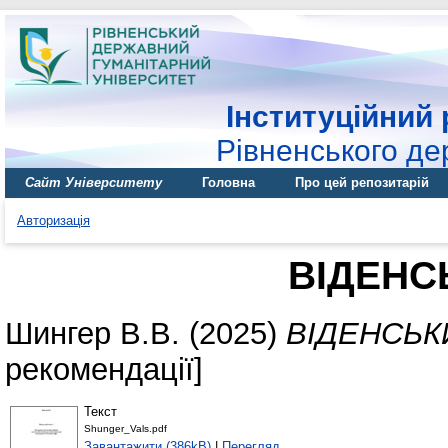
Інституційний 
Рівненського де
Сайт Університету
Головна
Про цей репозитарій
Авторизація
ВІДЕНС
Шингер В.В.
(2025)
ВІДЕНСЬК
рекомендації]
Текст
Shunger_Vals.pdf
Завантажити (386kB)
|
Перегляд