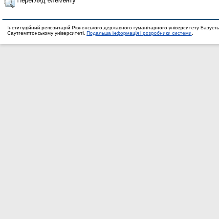
Перегляд елементу
Інституційний репозитарій Рівненського державного гуманітарного університету Базуєть
Саутгемптонському університеті.
Подальша інформація і розробники системи
.