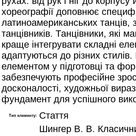
рухах: від рук і ніг до корпусу
хореографії доповнює специфі
латиноамериканських танців, 
танцівників. Танцівники, які ма
краще інтегрувати складні еле
адаптуються до різних стилів
елементом у підготовці та фор
забезпечують професійне зрос
досконалості, художньої вираз
фундамент для успішного вико
Стаття
Тип елементу:
Шингер В. В. Класични