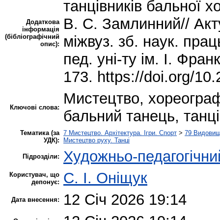
танцівників бальної хо
В. С. Замлинний// Акт
Додаткова
інформація
(бібліографічний
міжвуз. зб. наук. пра
опис):
пед. уні-ту ім. І. Франк
173. https://doi.org/1
Мистецтво, хореограф
Ключові слова:
бальний танець, танці
Тематика (за
7 Мистецтво. Архітектура. Ігри. Спорт
>
79 Видовищн
УДК):
Мистецтво руху. Танці
Художньо-педагогічни
Підрозділи:
С. І. Оніщук
Користувач, що
депонує:
12 Січ 2026 19:14
Дата внесення: