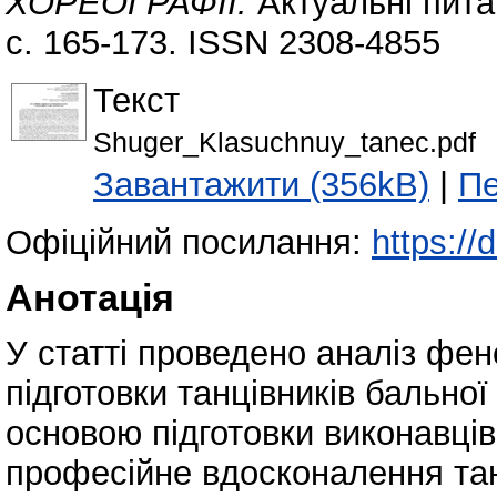
ХОРЕОГРАФІЇ.
Актуальнi пита
с. 165-173. ISSN 2308-4855
Текст
Shuger_Klasuchnuy_tanec.pdf
Завантажити (356kB)
|
Пе
Офіційний посилання:
https:/
Анотація
У статті проведено аналіз фе
підготовки танцівників бально
основою підготовки виконавці
професійне вдосконалення та