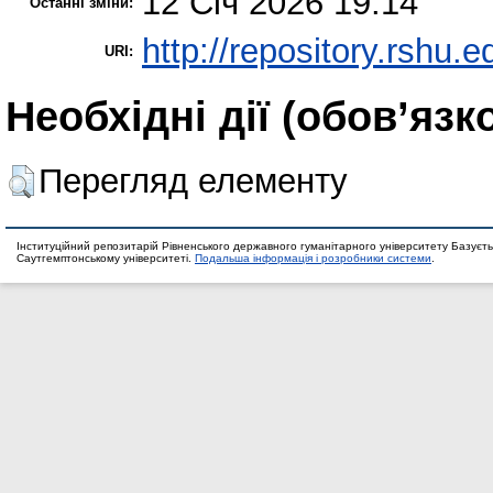
12 Січ 2026 19:14
Останні зміни:
http://repository.rshu.e
URI:
Необхідні дії (обов’язк
Перегляд елементу
Інституційний репозитарій Рівненського державного гуманітарного університету Базуєть
Саутгемптонському університеті.
Подальша інформація і розробники системи
.