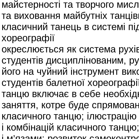
майстерності та творчого мис
та виховання майбутніх танців
класичний танець в системі пі
хореографії
окреслюється як система рухів
студентів дисциплінованим, р
його на чуйний інструмент вик
студентів балетної хореографі
танцю включає в себе необхідн
заняття, котре буде спрямован
класичного танцю; ілюстрацію 
і комбінацій класичного танцю
і м’язами; розвиток самоконтр