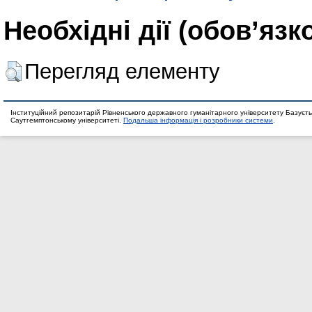
Необхідні дії (обов’язк
Перегляд елементу
Інституційний репозитарій Рівненського державного гуманітарного університету Базуєть
Саутгемптонському університеті.
Подальша інформація і розробники системи
.