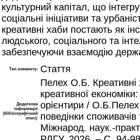
культурний капітал, що інтегр
соціальні ініціативи та урбані
креативні хаби постають як ін
людського, соціального та інте
забезпечуючи взаємодію держа
Стаття
Тип елементу:
Пелех О.Б. Креативні 
креативної економіки:
орієнтири / О.Б.Пелех
Додаткова
інформація
(бібліографічний
поведінки споживачів то
опис):
Міжнарод. наук.-практ.
РДГУ, 2026. – С. 94-9