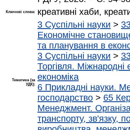
креативні хаби, креат
Ключові слова:
3 Суспільні науки
>
33
Економічне становище
та планування в еконо
3 Суспільні науки
>
33
Торгівля. Міжнародні 
економіка
Тематика (за
УДК):
6 Прикладні науки. Ме
господарство
>
65 Ке
Менеджмент. Організац
транспорту, зв'язку, п
виробництва, менеджм