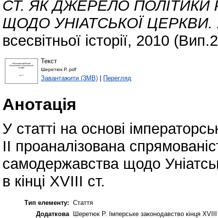
СТ. ЯК ДЖЕРЕЛО ПОЛІТИК
ЩОДО УНІАТСЬКОЇ ЦЕРКВИ.
всесвітньої історії, 2010 (Вип.
Текст
Шеретюк Р..pdf
Завантажити (3MB)
|
Перегляд
Анотація
У статті на основі імператорс
II проаналізована спрямованіс
самодержавства щодо Уніатськ
в кінці XVIII ст.
Тип елементу:
Стаття
Додаткова
Шеретюк Р. Імперське законодавство кінця ХVІІІ