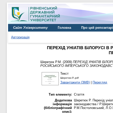
Сайт Університету
Головна
Про цей репозитар
Авторизація
ПЕРЕХІД УНІАТІВ БІЛОРУСІ В
П
Шеретюк Р.М.
(2009)
ПЕРЕХІД УНІАТІВ БІЛО
РОСІЙСЬКОГО ІМПЕРСЬКОГО ЗАКОНОДАВС
Текст
Шеретюк Р..pdf
Завантажити (3MB)
|
Перегляд
Тип елементу:
Стаття
Додаткова
Шеретюк Р. Перехід уніат
інформація
законодавства / Р.Шеретюк
(бібліографічний
Р.М.Постоловський, Л.О.Ше
опис):