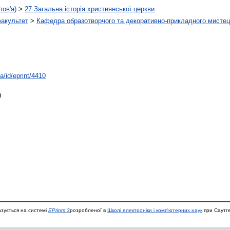
лов'я)
>
27 Загальна історія християнської церкви
факультет
>
Кафедра образотворчого та декоративно-прикладного мистец
ua/id/eprint/4410
)
азується на системі
EPrints 3
розробленої в
Школі електроніки і комп'ютерних наук
при Саутге