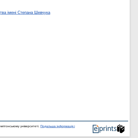
тва імені Степана Шевчука
мптонському університеті.
Подальша інформація і