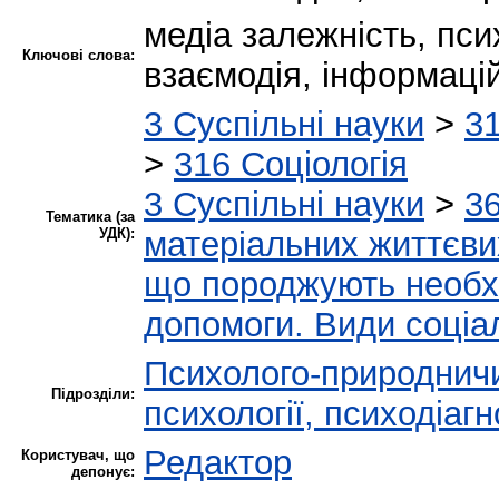
медіа залежність, пси
Ключові слова:
взаємодія, інформаці
3 Суспільні науки
>
31
>
316 Соціологія
3 Суспільні науки
>
36
Тематика (за
УДК):
матеріальних життєви
що породжують необхі
допомоги. Види соціа
Психолого-природнич
Підрозділи:
психології, психодіагн
Редактор
Користувач, що
депонує: