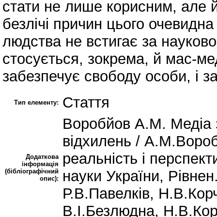
стати не лише корисним, але 
безлічі причин цього очевидн
людства не встигає за науков
стосується, зокрема, й мас-ме
забезпечує свободу особи, і за
Стаття
Тип елементу:
Воробйов А.М. Медіа 
відхилень / А.М.Вороб
реальність і перспектив
Додаткова
інформація
(бібліографічний
науки України, Рівнен.
опис):
Р.В.Павелків, Н.В.Корч
В.І.Безлюдна, Н.В.Корч