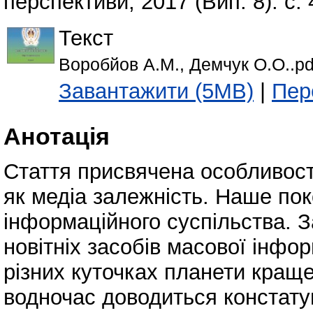
перспективи, 2017 (Вип. 8). с.
Текст
Воробйов А.М., Демчук О.О..pd
Завантажити (5MB)
|
Пер
Анотація
Стаття присвячена особливост
як медіа залежність. Наше по
інформаційного суспільства. 
новітніх засобів масової інфор
різних куточках планети краще
водночас доводиться констату