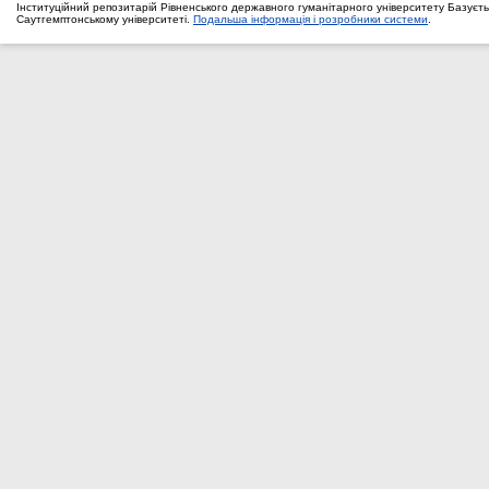
Інституційний репозитарій Рівненського державного гуманітарного університету Базуєть
Саутгемптонському університеті.
Подальша інформація і розробники системи
.