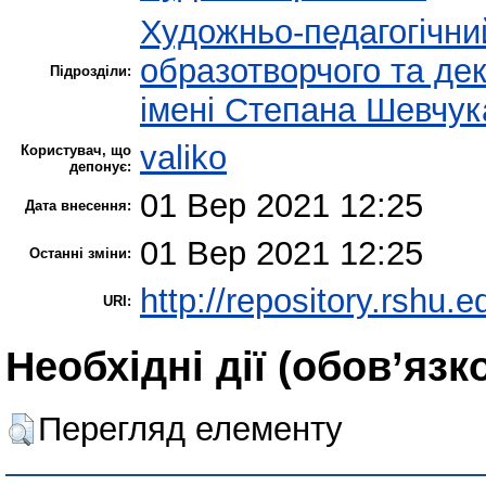
Художньо-педагогічни
образотворчого та де
Підрозділи:
імені Степана Шевчук
valiko
Користувач, що
депонує:
01 Вер 2021 12:25
Дата внесення:
01 Вер 2021 12:25
Останні зміни:
http://repository.rshu.e
URI:
Необхідні дії (обов’язк
Перегляд елементу