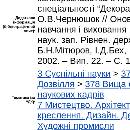
спеціальності “Декор
О.В.Чернюшок // Онов
Додаткова
інформація
(бібліографічний
навчання і виховання в
опис):
наук. зап. Рівнен. держ
Б.Н.Мітюров, І.Д.Бех, 
2002. – Вип. 22. – С. 
3 Суспільні науки
>
37
Дозвілля
>
378 Вища о
наукових кадрів
Тематика (за
УДК):
7 Мистецтво. Архітект
креслення. Дизайн. Д
Художні промисли