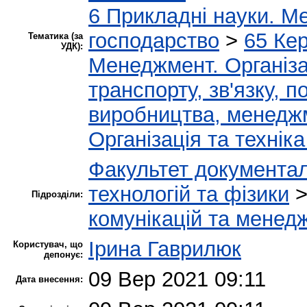
6 Прикладні науки. Ме
господарство
>
65 Ке
Тематика (за
УДК):
Менеджмент. Організац
транспорту, зв'язку, п
виробництва, менеджм
Організація та техніка
Факультет документал
технологій та фізики
Підрозділи:
комунікацій та менед
Ірина Гаврилюк
Користувач, що
депонує:
09 Вер 2021 09:11
Дата внесення: