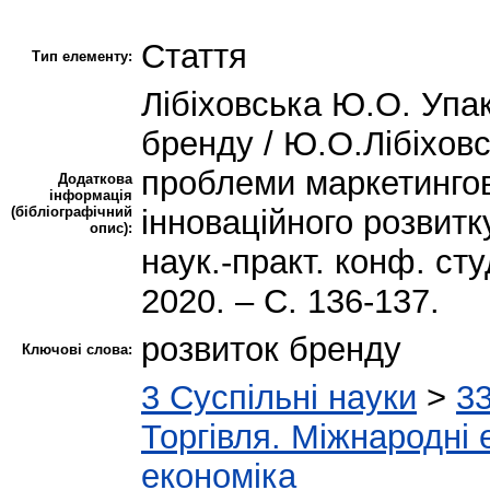
Стаття
Тип елементу:
Лібіховська Ю.О. Упак
бренду / Ю.О.Лібіховс
проблеми маркетинго
Додаткова
інформація
(бібліографічний
інноваційного розвитк
опис):
наук.-практ. конф. ст
2020. – С. 136-137.
розвиток бренду
Ключові слова:
3 Суспільні науки
>
33
Торгівля. Міжнародні 
економіка