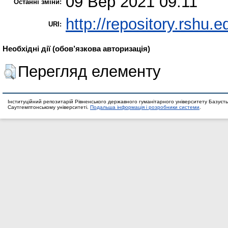
09 Вер 2021 09:11
Останні зміни:
http://repository.rshu.e
URI:
Необхідні дії (обов’язкова авторизація)
Перегляд елементу
Інституційний репозитарій Рівненського державного гуманітарного університету Базуєть
Саутгемптонському університеті.
Подальша інформація і розробники системи
.