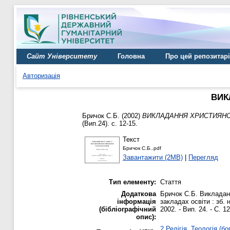
Сайт Університету
Головна
Про цей репозитар
Авторизація
ВИК
Бричок С.Б.
(2002)
ВИКЛАДАННЯ ХРИСТИЯНСЬ
(Вип.24). с. 12-15.
Текст
Бричок С.Б..pdf
Завантажити (2MB)
|
Перегляд
Тип елементу:
Стаття
Додаткова
Бричок С.Б. Викладанн
інформація
закладах освіти : зб. н
(бібліографічний
2002. - Вип. 24. - С. 12
опис):
2 Релігія. Теологія (бо