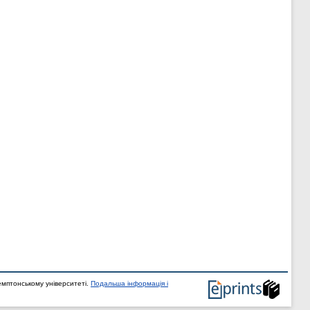
мптонському університеті.
Подальша інформація і