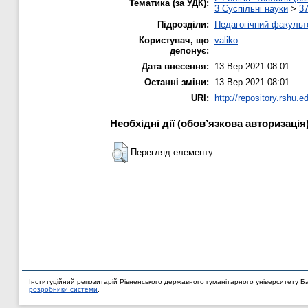
Тематика (за УДК):
3 Суспільні науки
>
37
Підрозділи:
Педагогічний факульт
Користувач, що
valiko
депонує:
Дата внесення:
13 Вер 2021 08:01
Останні зміни:
13 Вер 2021 08:01
URI:
http://repository.rshu.e
Необхідні дії (обов’язкова авторизація
Перегляд елементу
Інституційний репозитарій Рівненського державного гуманітарного університету Б
розробники системи
.