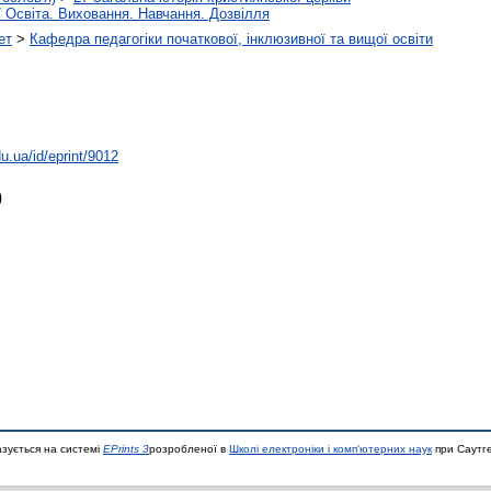
 Освіта. Виховання. Навчання. Дозвілля
ет
>
Кафедра педагогіки початкової, інклюзивної та вищої освіти
du.ua/id/eprint/9012
)
азується на системі
EPrints 3
розробленої в
Школі електроніки і комп'ютерних наук
при Саутге