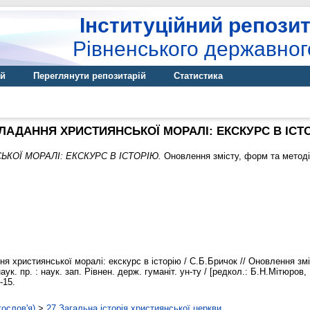
Інституційний репозит
Рівненського державног
ій
Переглянути репозитарій
Статистика
ЛАДАННЯ ХРИСТИЯНСЬКОЇ МОРАЛІ: ЕКСКУРС В ІСТ
КОЇ МОРАЛІ: ЕКСКУРС В ІСТОРІЮ.
Оновлення змісту, форм та методів
я християнської моралі: екскурс в історію / С.Б.Бричок // Оновлення зм
аук. пр. : наук. зап. Рівнен. держ. гуманіт. ун-ту / [редкол.: Б.Н.Мітюров, 
-15.
гослов'я)
>
27 Загальна історія християнської церкви