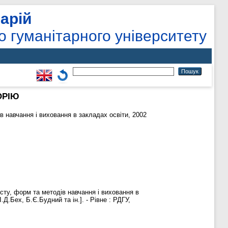
арій
о гуманітарного університету
ОРІЮ
 навчання і виховання в закладах освіти, 2002
істу, форм та методів навчання і виховання в
І.Д.Бех, Б.Є.Будний та ін.]. - Рівне : РДГУ,