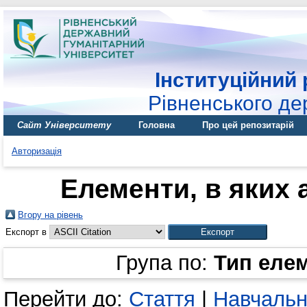
Інституційний 
Рівненського де
Сайт Університету
Головна
Про цей репозитарій
Авторизація
Елементи, в яких а
Вгору на рівень
Експорт в
Група по:
Тип еле
Перейти до:
Стаття
|
Навчальн