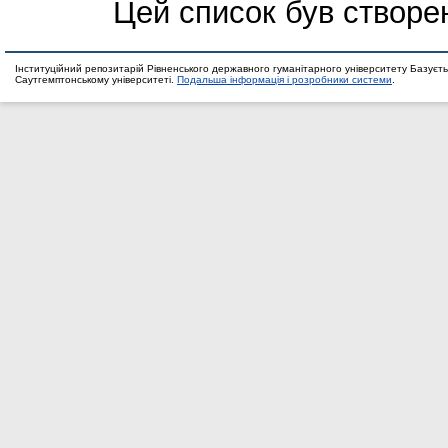
Цей список був створе
Інституційний репозитарій Рівненського державного гуманітарного університету Базуєть
Саутгемптонському університеті.
Подальша інформація і розробники системи
.