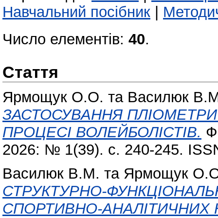
Навчальний посібник
|
Методич
Число елементів:
40
.
Стаття
Ярмощук О.О.
та
Василюк В.М
ЗАСТОСУВАННЯ ПЛІОМЕТРИ
ПРОЦЕСІ ВОЛЕЙБОЛІСТІВ.
Фі
2026: № 1(39). с. 240-245. IS
Василюк В.М.
та
Ярмощук О.О
СТРУКТУРНО-ФУНКЦІОНАЛ
СПОРТИВНО-АНАЛІТИЧНИХ Н