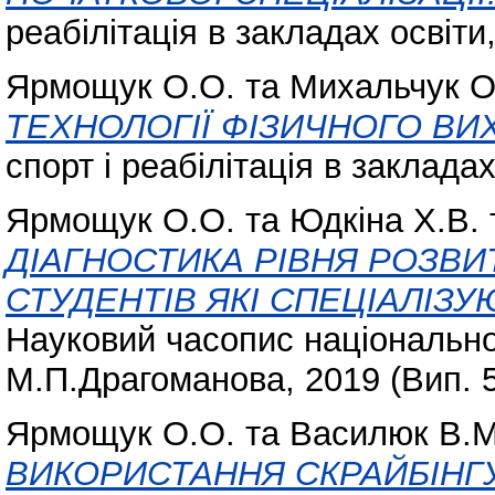
реабілітація в закладах освіти,
Ярмощук О.О.
та
Михальчук О
ТЕХНОЛОГІЇ ФІЗИЧНОГО ВИ
спорт і реабілітація в закладах
Ярмощук О.О.
та
Юдкіна Х.В.
ДІАГНОСТИКА РІВНЯ РОЗВИ
СТУДЕНТІВ ЯКІ СПЕЦІАЛІЗУ
Науковий часопис національног
М.П.Драгоманова, 2019 (Вип. 5)
Ярмощук О.О.
та
Василюк В.М
ВИКОРИСТАННЯ СКРАЙБІНГ