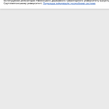
Інституційний репозитарій Рівненського державного гуманітарного університету Базуєть
Саутгемптонському університеті.
Подальша інформація і розробники системи
.