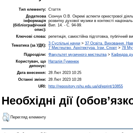
Тип елементу:
Стаття
Додаткова
Сіончук О.В. Окремі аспекти оркестрової діяль
інформація
розвитку духової музики в контексті національн
(бібліографічний
Вип. 14. - С. 94-99.
опис):
Ключові слова:
репетиція, самостійна підготовка, публічний в
3 Суспільні науки
>
37 Освіта. Виховання. Нав
Тематика (за УДК):
7 Мистецтво. Архітектура. Ігри. Спорт
>
78 Му
Підрозділи:
Факультет музичного мистецтва
>
Кафедра ду
Користувач, що
Наталія Гуменюк
депонує:
Дата внесення:
28 Лют 2023 10:25
Останні зміни:
28 Лют 2023 10:28
URI:
http://repository.rshu.edu.ua/id/eprint/10855
Необхідні дії (обов’язк
Перегляд елементу