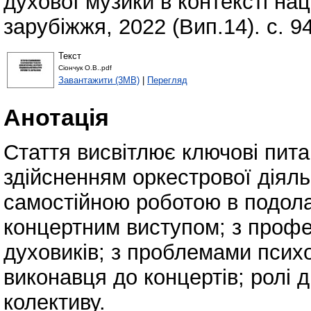
духової музики в контексті нац
зарубіжжя, 2022 (Вип.14). с. 94
Текст
Сіончук О.В..pdf
Завантажити (3MB)
|
Перегляд
Анотація
Стаття висвітлює ключові питан
здійсненням оркестрової діяль
самостійною роботою в подола
концертним виступом; з профе
духовиків; з проблемами психо
виконавця до концертів; ролі 
колективу.