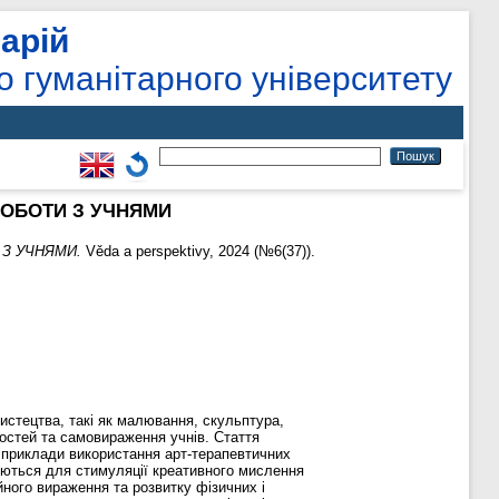
арій
о гуманітарного університету
РОБОТИ З УЧНЯМИ
 З УЧНЯМИ.
Věda a perspektivy, 2024 (№6(37)).
мистецтва, такі як малювання, скульптура,
ностей та самовираження учнів. Стаття
і приклади використання арт-терапевтичних
вуються для стимуляції креативного мислення
ного вираження та розвитку фізичних і