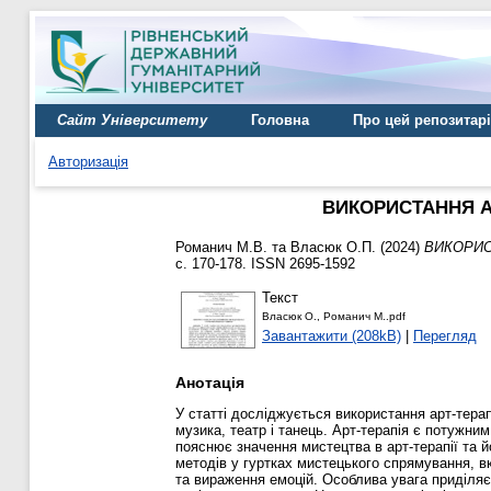
Сайт Університету
Головна
Про цей репозитар
Авторизація
ВИКОРИСТАННЯ А
Романич М.В.
та
Власюк О.П.
(2024)
ВИКОРИС
с. 170-178. ISSN 2695-1592
Текст
Власюк О., Романич М..pdf
Завантажити (208kB)
|
Перегляд
Анотація
У статті досліджується використання арт-терап
музика, театр і танець. Арт-терапія є потужни
пояснює значення мистецтва в арт-терапії та 
методів у гуртках мистецького спрямування, в
та вираження емоцій. Особлива увага приділяє