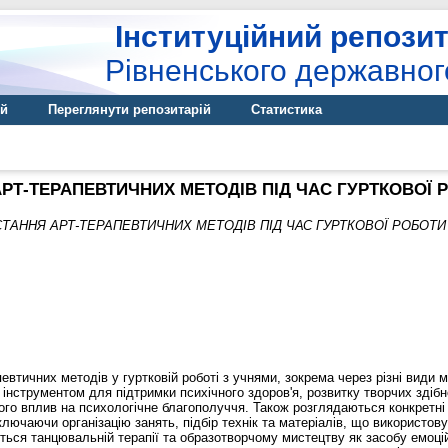
Інституційний репозит
Рівненського державног
ій
Переглянути репозитарій
Статистика
РТ-ТЕРАПЕВТИЧНИХ МЕТОДІВ ПІД ЧАС ГУРТКОВОЇ 
ТАННЯ АРТ-ТЕРАПЕВТИЧНИХ МЕТОДІВ ПІД ЧАС ГУРТКОВОЇ РОБОТИ
евтичних методів у гуртковій роботі з учнями, зокрема через різні види 
м інструментом для підтримки психічного здоров'я, розвитку творчих здіб
його вплив на психологічне благополуччя. Також розглядаються конкретн
ключаючи організацію занять, підбір технік та матеріалів, що використо
ться танцювальній терапії та образотворчому мистецтву як засобу емоцій