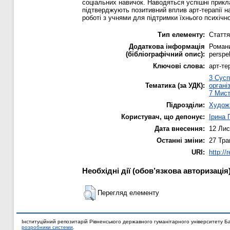
соціальних навичок. Наводяться успішні прикл
підтверджують позитивний вплив арт-терапії на
роботі з учнями для підтримки їхнього психічно
Тип елементу:
Стаття
Додаткова інформація
Романи
(бібліографічний опис):
perspek
Ключові слова:
арт-те
3 Сусп
Тематика (за УДК):
органі
7 Мист
Підрозділи:
Художн
Користувач, що депонує:
Ірина 
Дата внесення:
12 Лис
Останні зміни:
27 Тра
URI:
http://
Необхідні дії (обов’язкова авторизація
Перегляд елементу
Інституційний репозитарій Рівненського державного гуманітарного університету Б
розробники системи
.