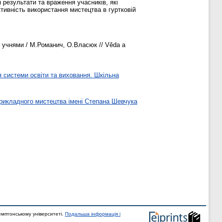
 результати та враження учасників, які
тивність використання мистецтва в гуртковій
з учнями / М.Романич, О.Власюк // Věda a
я системи освіти та виховання. Шкільна
рикладного мистецтва імені Степана Шевчука
мптонському університеті.
Подальша інформація і