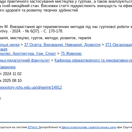
ади практичного застосування мистецтва у гуртках, а також аналізуються
 їхній емоційний стан. Висновки статті підкреслюють значущість та ефек
го здоров'я та розвитку творчих здібностей.
ч М. Використання арт-терапевтичних методів під час гурткової роботи 
tivy. - 2024. - № 6(37). - С. 170-178.
рапія, мистецтво, гурток, методи, розвиток, терапія
ільні науки
>
37 Освіта. Виховання. Навчання. Дозвілля
>
371 Організаці
зація
ецтво. Архітектура. Ігри. Спорт
>
75 Живопис
ьо-педагогічний факультет
>
Кафедра образотворчого та декоративно-п
Гаврилюк
т 2024 11:02
в 2025 08:10
repository.rshu.edu.ua/id/eprint/14912
)
азується на системі
EPrints 3
розробленої в
Школі електроніки і комп'ютерних наук
при Саутге