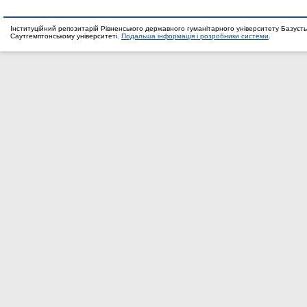
Інституційний репозитарій Рівненського державного гуманітарного університету Базуєть
Саутгемптонському університеті.
Подальша інформація і розробники системи
.