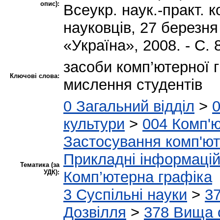
опис):
Всеукр. наук.-практ. к
науковців, 27 березня
«Україна», 2008. - С. 
засоби комп’ютерної 
Ключові слова:
мислення студентів
0 Загальний відділ
>
0
культури
>
004 Комп'ю
Застосування комп'ю
Прикладні інформаційн
Тематика (за
УДК):
Комп’ютерна графіка
3 Суспільні науки
>
37
Дозвілля
>
378 Вища о