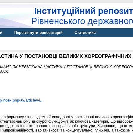
Інституційний репозит
Рівненського державног
ій
Переглянути репозитарій
Статистика
АСТИНА У ПОСТАНОВЦІ ВЕЛИКИХ ХОРЕОГРАФІЧНИ
МАНС ЯК НЕВІД’ЄМНА ЧАСТИНА У ПОСТАНОВЦІ ВЕЛИКИХ ХОРЕОГР
-586X
/index.php/av/article/vi...
і перформансу як невід’ємної складової у постановці великих хореографі
тецтвознавчому дискурсі функціонує як ключова категорія, що відобража
оді від жорстко фіксованої хореографічної структури. З’ясовано, що інт
провізаційності, варіативності та концептуальної глибини, а також змін