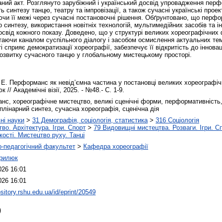
аний акт. Розглянуто зарубіжний і український досвід упровадження перф
ь синтезу танцю, театру та імпровізації, а також сучасні українські про
ючи її межі через сучасні постановочні рішення. Обґрунтовано, що перф
синтезу, використання новітніх технологій, мультимедійних засобів та і
свід кожного показу. Доведено, що у структурі великих хореографічних
 стаючи каналом суспільного діалогу і засобом осмислення актуальних т
 сприяє демократизації хореографії, забезпечує її відкритість до іннова
озвитку сучасного танцю у глобальному мистецькому просторі.
Е. Перформанс як невід’ємна частина у постановці великих хореографі
 // Академічні візії, 2025. - №48.- С. 1-9.
с, хореографічне мистецтво, великі сценічні форми, перформативність, і
лінарний синтез, сучасна хореографія, сценічна дія
ні науки
>
31 Демографія, соціологія, статистика
>
316 Соціологія
во. Архітектура. Ігри. Спорт
>
79 Видовищні мистецтва. Розваги. Ігри. С
ості. Мистецтво руху. Танці
-педагогічний факультет
>
Кафедра хореографії
врилюк
026 16:01
026 16:01
ository.rshu.edu.ua/id/eprint/20549
)