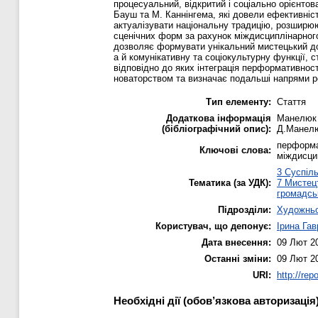
процесуальний, відкритий і соціально орієнтов
Бауш та М. Каннінгема, які довели ефективніст
актуалізувати національну традицію, розширю
сценічних форм за рахунок міждисциплінарного 
дозволяє формувати унікальний мистецький до
а й комунікативну та соціокультурну функції,
відповідно до яких інтеграція перформативності
новаторством та визначає подальші напрями р
Тип елементу:
Стаття
Додаткова інформація
Манелюк 
(бібліографічний опис):
Д.Манелюк
перформан
Ключові слова:
міждисцип
3 Суспіль
Тематика (за УДК):
7 Мистецт
громадськ
Підрозділи:
Художньо
Користувач, що депонує:
Ірина Га
Дата внесення:
09 Лют 2
Останні зміни:
09 Лют 2
URI:
http://rep
Необхідні дії (обов’язкова авторизація