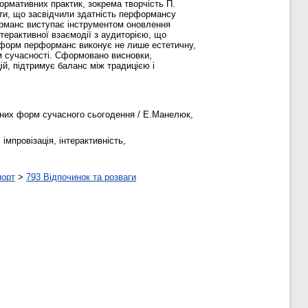
ормативних практик, зокрема творчість П.
екти, що засвідчили здатність перформансу
орманс виступає інструментом оновлення
нтерактивної взаємодії з аудиторією, що
 форм перформанс виконує не лише естетичну,
ем сучасності. Сформовано висновки,
цій, підтримує баланс між традицією і
чних форм сучасного сьогодення / Е.Манелюк,
мпровізація, інтерактивність,
порт
>
793 Відпочинок та розваги