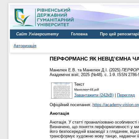
Сайт Університету
Головна
Про цей репозитар
Авторизація
ПЕРФОРМАНС ЯК НЕВІД’ЄМНА Ч
Манелюк Е.В.
та
Манелюк Д.І.
(2025)
ПЕРФОР
Академічні візії, 2025 (№48). с. 1-9. ISSN 2786
Текст
Манелюк+48.pdf
Завантажити (242kB)
|
Перегляд
Офіційний посилання:
https://academy-vision.org
Анотація
Анотація. У статті проаналізовано особливост
Визначено, що поняття перформативності у мис
його безпосередній взаємодії з глядачем, відх
трансформує художню мову танцю, надаючи їй ім