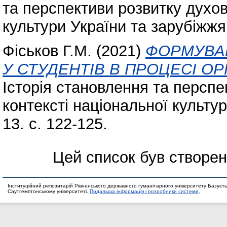
та перспективи розвитку духов
культури України та зарубіжжя,
Фіськов Г.М.
(2021)
ФОРМУВА
У СТУДЕНТІВ В ПРОЦЕСІ О
Історія становлення та перспе
контексті національної культур
13. с. 122-125.
Цей список був створе
Інституційний репозитарій Рівненського державного гуманітарного університету Базуєть
Саутгемптонському університеті.
Подальша інформація і розробники системи
.