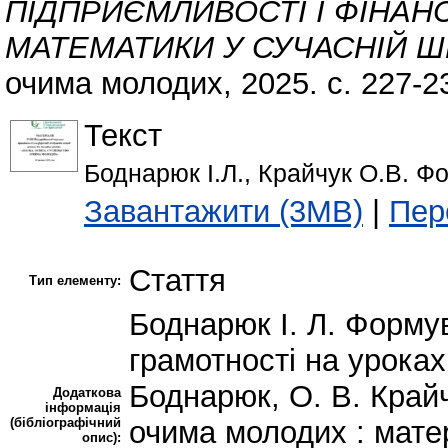
ПІДПРИЄМЛИВОСТІ І ФІНАН
МАТЕМАТИКИ У СУЧАСНІЙ Ш
очима молодих, 2025. с. 227-2
Текст
Боднарюк І.Л., Крайчук О.В. Фо
Завантажити (3MB)
|
Пер
Стаття
Тип елементу:
Боднарюк І. Л. Форму
грамотності на уроках 
Боднарюк, О. В. Крайч
Додаткова
інформація
(бібліографічний
очима молодих : матер
опис):