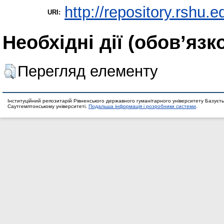
http://repository.rshu.e
URI:
Необхідні дії (обов’язк
Перегляд елементу
Інституційний репозитарій Рівненського державного гуманітарного університету Базуєть
Саутгемптонському університеті.
Подальша інформація і розробники системи
.