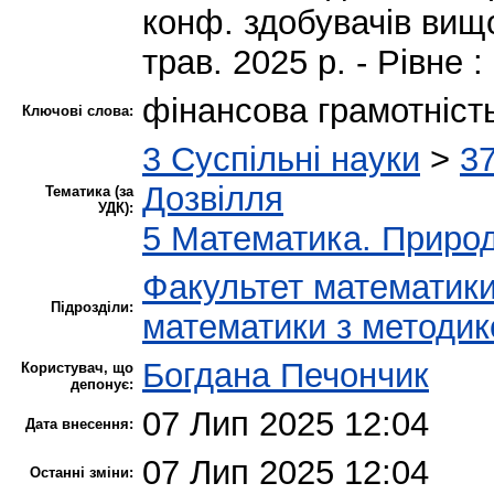
конф. здобувачів вищо
трав. 2025 р. - Рівне :
фінансова грамотніст
Ключові слова:
3 Суспільні науки
>
37
Дозвілля
Тематика (за
УДК):
5 Математика. Природ
Факультет математики
Підрозділи:
математики з методи
Богдана Печончик
Користувач, що
депонує:
07 Лип 2025 12:04
Дата внесення:
07 Лип 2025 12:04
Останні зміни: