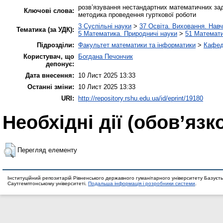
розв’язування нестандартних математичних зада
Ключові слова:
методика проведення гурткової роботи
3 Суспільні науки
>
37 Освіта. Виховання. Нав
Тематика (за УДК):
5 Математика. Природничі науки
>
51 Математ
Підрозділи:
Факультет математики та інформатики
>
Кафед
Користувач, що
Богдана Печончик
депонує:
Дата внесення:
10 Лист 2025 13:33
Останні зміни:
10 Лист 2025 13:33
URI:
http://repository.rshu.edu.ua/id/eprint/19180
Необхідні дії (обов’язк
Перегляд елементу
Інституційний репозитарій Рівненського державного гуманітарного університету Базуєть
Саутгемптонському університеті.
Подальша інформація і розробники системи
.