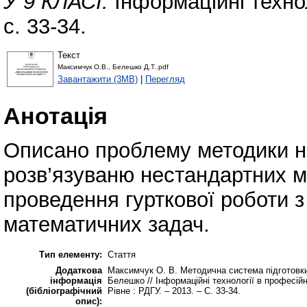
У 9 КЛАСІ.
Інформаційні технол
с. 33-34.
Текст
Максимчук О.В., Белешко Д.Т..pdf
Завантажити (3MB)
|
Перегляд
Анотація
Описано проблему методики на
розв’язуваню нестандартних м
проведення гурткової роботи з
математичних задач.
Тип елементу:
Стаття
Додаткова
Максимчук О. В. Методична система підготовки 
інформація
Белешко // Інформаційні технології в професійній
(бібліографічний
Рівне : РДГУ. – 2013. – С. 33-34.
опис):