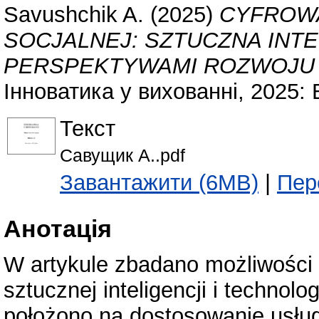
Savushchik A.
(2025)
CYFROW
SOCJALNEJ: SZTUCZNA INTE
PERSPEKTYWAMI ROZWOJU 
Інноватика у вихованні, 2025: 
Текст
Савущик А..pdf
Завантажити (6MB)
|
Пер
Анотація
W artykule zbadano możliwości
sztucznej inteligencji i technolo
położono na dostosowanie usłu