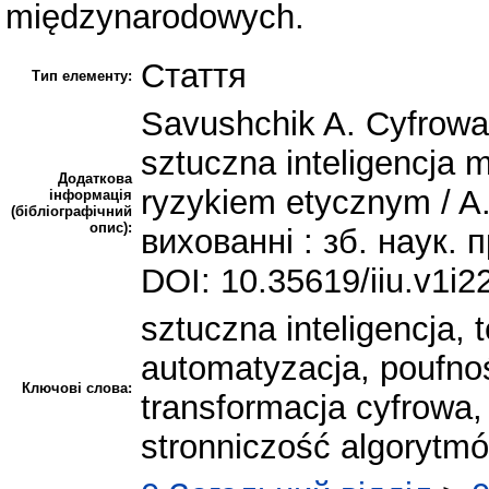
międzynarodowych.
Стаття
Тип елементу:
Savushchik A. Cyfrowa 
sztuczna inteligencja 
Додаткова
ryzykiem etycznym / A
інформація
(бібліографічний
опис):
вихованні : зб. наук. п
DOI: 10.35619/iiu.v1i2
sztuczna inteligencja, 
automatyzacja, poufnoś
Ключові слова:
transformacja cyfrowa
stronniczość algorytm