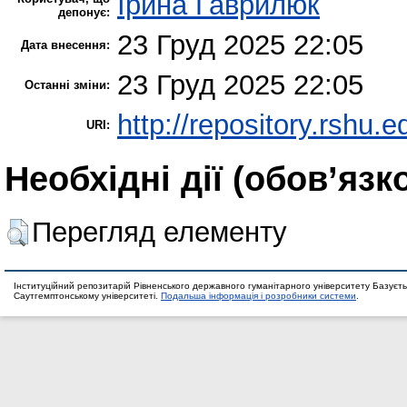
Ірина Гаврилюк
депонує:
23 Груд 2025 22:05
Дата внесення:
23 Груд 2025 22:05
Останні зміни:
http://repository.rshu.e
URI:
Необхідні дії (обов’язк
Перегляд елементу
Інституційний репозитарій Рівненського державного гуманітарного університету Базуєть
Саутгемптонському університеті.
Подальша інформація і розробники системи
.