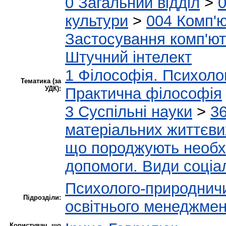
0 Загальний відділ
>
0
культури
>
004 Комп'ю
Застосування комп'ю
Штучний інтелект
1 Філософія. Психоло
Тематика (за
УДК):
Практична філософія
3 Суспільні науки
>
36
матеріальних життєви
що породжують необхі
допомоги. Види соціа
Психолого-природнич
Підрозділи:
освітнього менеджмен
Користувач, що