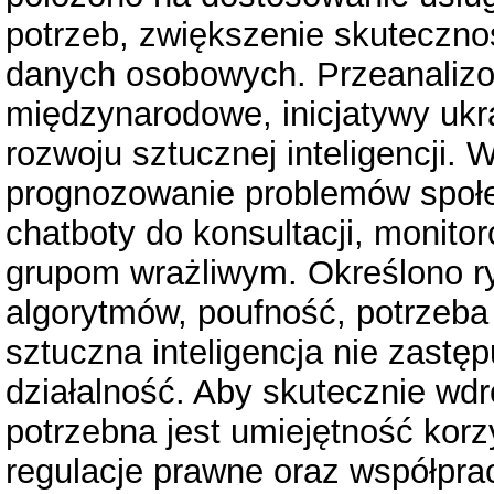
potrzeb, zwiększenie skutecznoś
danych osobowych. Przeanaliz
międzynarodowe, inicjatywy ukr
rozwoju sztucznej inteligencji.
prognozowanie problemów społe
chatboty do konsultacji, monit
grupom wrażliwym. Określono ry
algorytmów, poufność, potrzeba
sztuczna inteligencja nie zastęp
działalność. Aby skutecznie wdr
potrzebna jest umiejętność korz
regulacje prawne oraz współpra