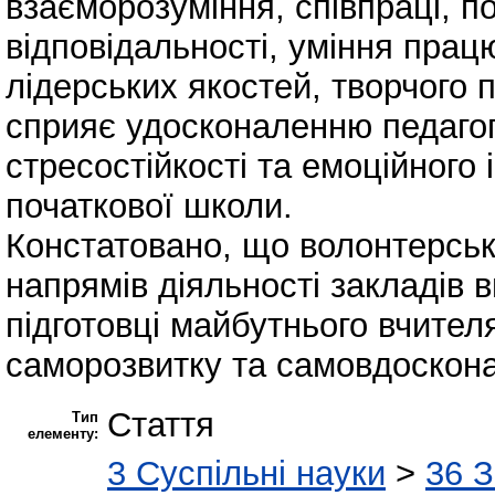
взаєморозуміння, співпраці, по
відповідальності, уміння прац
лідерських якостей, творчого 
сприяє удосконаленню педагогі
стресостійкості та емоційного 
початкової школи.
Констатовано, що волонтерська
напрямів діяльності закладів в
підготовці майбутнього вчител
саморозвитку та самовдоскон
Стаття
Тип
елементу:
3 Суспільні науки
>
36 З