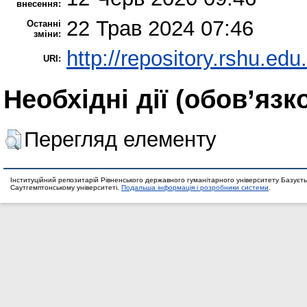
внесення:
22 Трав 2024 07:46
Останні
зміни:
http://repository.rshu.edu
URI:
Необхідні дії (обов’язк
Перегляд елементу
Інституційний репозитарій Рівненського державного гуманітарного університету Базуєть
Саутгемптонському університеті.
Подальша інформація і розробники системи
.