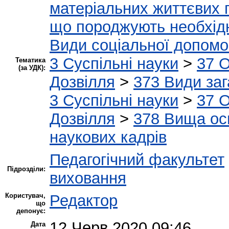
матеріальних життєвих 
що породжують необхідн
Види соціальної допомо
3 Суспільні науки
>
37 О
Тематика
(за УДК):
Дозвілля
>
373 Види заг
3 Суспільні науки
>
37 О
Дозвілля
>
378 Вища осв
наукових кадрів
Педагогічний факультет
Підрозділи:
виховання
Користувач,
Редактор
що
депонує:
12 Черв 2020 09:46
Дата