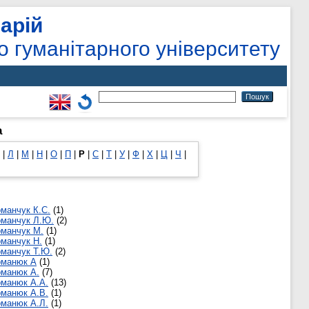
арій
о гуманітарного університету
а
|
Л
|
М
|
Н
|
О
|
П
|
Р
|
С
|
Т
|
У
|
Ф
|
Х
|
Ц
|
Ч
|
манчук К.С.
(1)
оманчук Л.Ю.
(2)
манчук М.
(1)
манчук Н.
(1)
манчук Т.Ю.
(2)
оманюк А
(1)
оманюк А.
(7)
манюк А.А.
(13)
манюк А.В.
(1)
манюк А.Л.
(1)