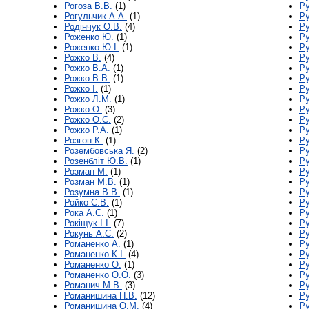
Рогоза В.В.
(1)
Ру
Рогульчик А.А.
(1)
Ру
Родінчук О.В.
(4)
Ру
Роженко Ю.
(1)
Ру
Роженко Ю.І.
(1)
Ру
Рожко В.
(4)
Ру
Рожко В.А.
(1)
Ру
Рожко В.В.
(1)
Ру
Рожко І.
(1)
Ру
Рожко Л.М.
(1)
Ру
Рожко О.
(3)
Р
Рожко О.С.
(2)
Ру
Рожко Р.А.
(1)
Ру
Розгон К.
(1)
Ру
Розембовська Я.
(2)
Ру
Розенбліт Ю.В.
(1)
Ру
Розман М.
(1)
Ру
Розман М.В.
(1)
Ру
Розумна В.В.
(1)
Ру
Ройко С.В.
(1)
Ру
Рока А.С.
(1)
Ру
Рокіщук І.І.
(7)
Ру
Рокунь А.С.
(2)
Ру
Романенко А.
(1)
Ру
Романенко К.І.
(4)
Ру
Романенко О.
(1)
Ру
Романенко О.О.
(3)
Ру
Романич М.В.
(3)
Ру
Романишина Н.В.
(12)
Ру
Романишина О.М.
(4)
Ру