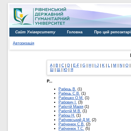
Сайт Університету
Головна
Про цей репозитар
Авторизація
A
|
B
|
C
|
D
|
E-F
|
G
|
H
|
I-J
|
K
|
L
|
M
|
N
|
O
Ш
|
Щ
|
Ю
|
Я
Р...
Рабець В.
(1)
Рабець С.В.
(1)
Рабешко О.М.
(1)
Рабович І.
(3)
Работій Марія
(1)
Работій М.В.
(1)
Рабош Н.
(1)
Рабчевський Д.М.
(2)
Рабченюк С.В.
(2)
Рабченюк Т.С.
(5)