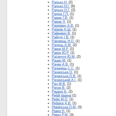
Радько Н.
(2)
Радько Н.Г.
(6)
Радько О.Г.
(2)
Радюк Г.П.
(1)
Ражик Г.В.
(1)
Ражик Л.
(1)
Разкевич А.В.
(1)
Раїмов А.Ш.
(1)
Райкевич В.
(1)
Райчук І.В.
(1)
Раковець Н.О.
(1)
Ралець А.М.
(2)
Рарок М.Р.
(1)
Рарок Ю.Р.
(1)
Ратанчук Ю.М.
(2)
Рацин М.
(1)
Рачек А.В.
(1)
Рачинець С.С.
(1)
Рачинська О.
(1)
Рачинська О.В.
(1)
Рачинський А.І.
(1)
Рач М.В.
(1)
Рачок В.
(2)
Рашиді Б.
(2)
Ребій Іванна
(1)
Ребік М.О.
(1)
Ребрієв А.В.
(1)
Реверська О.М.
(3)
Ревко Н.
(1)
Ревко Р.М.
(3)