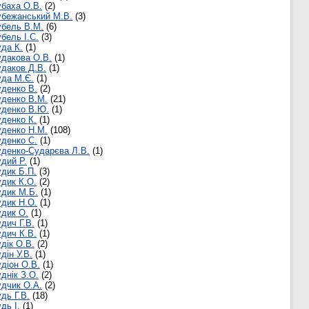
баха О.В.
(2)
бежанський М.В.
(3)
бель В.М.
(6)
бель І.С.
(3)
да К.
(1)
дакова О.В.
(1)
даков Д.В.
(1)
да М.Є.
(1)
денко В.
(2)
денко В.М.
(21)
уденко В.Ю.
(1)
денко К.
(1)
денко Н.М.
(108)
денко С.
(1)
денко-Сударєва Л.В.
(1)
дий Р.
(1)
дик Б.П.
(3)
дик К.О.
(2)
дик М.Б.
(1)
дик Н.О.
(1)
дик О.
(1)
дич Г.В.
(1)
дич К.В.
(1)
дік О.В.
(2)
дін У.В.
(1)
діон О.В.
(1)
днік З.О.
(2)
дчик О.А.
(2)
дь Г.В.
(18)
дь І.
(1)