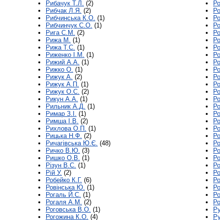
Рибачук Т.Л.
(2)
Р
Рибчак Л.Я.
(2)
Р
Рибчинська К.О.
(1)
Ро
Рибчинчук С.О.
(1)
Ро
Рига С.М.
(2)
Ро
Рижа М.
(1)
Ро
Рижа Т.С.
(1)
Р
Риженко І.М.
(1)
Ро
Рижий А.А.
(1)
Р
Рижко О.
(1)
Р
Рижук А.
(2)
Р
Рижук А.П.
(1)
Р
Рижук О.С.
(2)
Ро
Рикун А.А.
(1)
Р
Рильник А.Д.
(1)
Р
Римар З.І.
(1)
Ро
Римша І.В.
(2)
Ро
Рихлова О.П.
(1)
Р
Рицька Н.Ф.
(2)
Ро
Ричагівська Ю.Є.
(48)
Р
Ричко В.Ю.
(3)
Р
Ришко О.В.
(1)
Р
Різун В.С.
(1)
Р
Рій У.
(2)
Ро
Робейко К.Г.
(6)
Ро
Ровінська Ю.
(1)
Ро
Рогаль Й.С.
(1)
Ро
Рогаля А.М.
(2)
Ро
Роговська В.О.
(1)
Ру
Рогожина К.О.
(4)
Ру