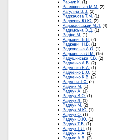
Рабчук К.
(1)
Равліковська М.М.
(2)
Рагуліна В.В.
(2)
Раджабова Т.М.
(1)
Радзевич Ю.Ю.
(2)
Радзиховський М.Л.
(4)
Радимська О.Д.
(1)
Радіца М.
(1)
Радкевич Б.В.
(2)
Радкевич Н.В.
(1)
Радковська А.О.
(1)
Радковська Л.М.
(15)
Радушинська К.В.
(2)
Радченко А.В.
(2)
Радченко В.А.
(1)
Радченко В.О.
(1)
Радченко К.В.
(2)
Радченя Т.Ф.
(2)
Радчик М.
(1)
Радчук А.
(1)
Радчук В.О.
(1)
Радчук Л.
(1)
Радчук М.
(2)
Радчук М.Ю.
(1)
Радчук О.
(1)
Радчук О.Ю.
(1)
Радчук Т.Б.
(1)
Радчук Т.Л.
(1)
Радчук Я.А.
(1)
Радько А.В.
(2)