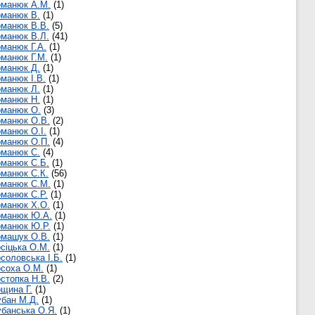
оманюк А.М.
(1)
оманюк В.
(1)
манюк В.В.
(5)
манюк В.Л.
(41)
манюк Г.А.
(1)
манюк Г.М.
(1)
оманюк Д.
(1)
манюк І.В.
(1)
оманюк Л.
(1)
оманюк Н.
(1)
оманюк О.
(3)
оманюк О.В.
(2)
манюк О.І.
(1)
оманюк О.П.
(4)
оманюк С.
(4)
манюк С.Б.
(1)
манюк С.К.
(56)
оманюк С.М.
(1)
манюк С.Р.
(1)
оманюк Х.О.
(1)
оманюк Ю.А.
(1)
оманюк Ю.Р.
(1)
омашук О.В.
(1)
сіцька О.М.
(1)
соловська І.Б.
(1)
соха О.М.
(1)
стопка Н.В.
(2)
щина Г.
(1)
бан М.Д.
(1)
банська О.Я.
(1)