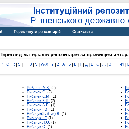
Інституційний репозит
Рівненського державног
ій
Переглянути репозитарій
Статистика
Перегляд матеріалів репозитарія за прізвищем автор
|
P
|
Q
|
R
|
S
|
T
|
U
|
V
|
W-X
|
Y
|
Z
|
А
|
Б
|
В
|
Г
|
Д
|
Е
|
Є
|
Ж
|
З
|
І
|
Ї-Й
|
К
Рибалко А.В.
(2)
Ро
Рибачек С.
(2)
Р
Рибачек С.М.
(1)
Ро
Рибачик К.В.
(2)
Ро
Рибачок А.В.
(1)
Ро
Рибачок І.В.
(1)
Р
Рибачук(Зубчик) Л.
(1)
Р
Рибачук І.Г.
(1)
Ро
Рибачук Л.О.
(1)
Ро
Рибачук О.
(1)
Ро