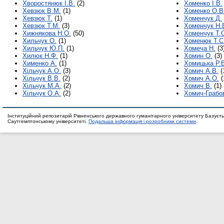
Хворостянюк І.В.
(2)
Хоменко І.В.
Хевзюк В.М.
(1)
Хоменко О.В
Хевзюк Т.
(1)
Хоменчук Д.
Хевзюк Т.М.
(3)
Хоменчук Н.
Хижнякова Н.О.
(50)
Хоменчук Т.
Хильчук О.
(1)
Хоменюк Т.С
Хильчук Ю.П.
(1)
Хомеча Н.
(3
Хилюк Н.Ф.
(1)
Хомин О.
(3)
Хименко А.
(1)
Хомицька Р.
Хільчук А.О.
(3)
Хомич А.В.
(
Хільчук В.В.
(2)
Хомич А.О.
(
Хільчук М.А.
(2)
Хомич В.
(1)
Хільчук О.А.
(2)
Хомич-Грабо
Інституційний репозитарій Рівненського державного гуманітарного університету Базуєть
Саутгемптонському університеті.
Подальша інформація і розробники системи
.