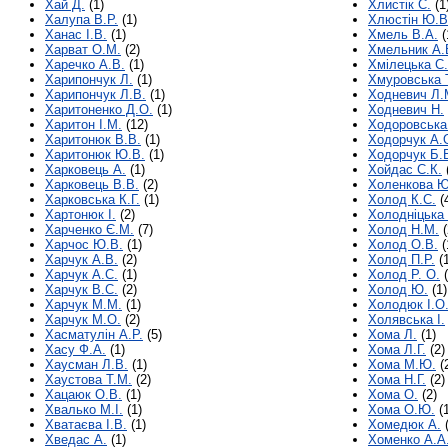
Хай Д.
(1)
Хлистік С.
(1
Халупа В.Р.
(1)
Хлюстін Ю.В
Ханас І.В.
(1)
Хмель В.А.
(
Харват О.М.
(2)
Хмельник А.
Харечко А.В.
(1)
Хмілецька С.
Харипончук Л.
(1)
Хмуровська 
Харипончук Л.В.
(1)
Ходневич Л.
Харитоненко Д.О.
(1)
Ходневич Н.
Харитон І.М.
(12)
Ходоровська 
Харитонюк В.В.
(1)
Ходорчук А.
Харитонюк Ю.В.
(1)
Ходорчук Б.
Харковець А.
(1)
Хойдас С.К.
Харковець В.В.
(2)
Холенкова Ю
Харковська К.Г.
(1)
Холод К.С.
(
Хартонюк І.
(2)
Холодніцька 
Харченко Є.М.
(7)
Холод Н.М.
(
Харчос Ю.В.
(1)
Холод О.В.
(
Харчук А.В.
(2)
Холод П.Р.
(1
Харчук А.С.
(1)
Холод Р. О.
(
Харчук В.С.
(2)
Холод Ю.
(1)
Харчук М.М.
(1)
Холодюк І.О
Харчук М.О.
(2)
Холявська І.
Хасматулін А.Р.
(5)
Хома Л.
(1)
Хасу Ф.А.
(1)
Хома Л.Г.
(2)
Хаусман Л.В.
(1)
Хома М.Ю.
(
Хаустова Т.М.
(2)
Хома Н.Г.
(2)
Хацаюк О.В.
(1)
Хома О.
(2)
Хвалько М.І.
(1)
Хома О.Ю.
(1
Хватаєва І.В.
(1)
Хомедюк А.
(
Хведас А.
(1)
Хоменко А.А