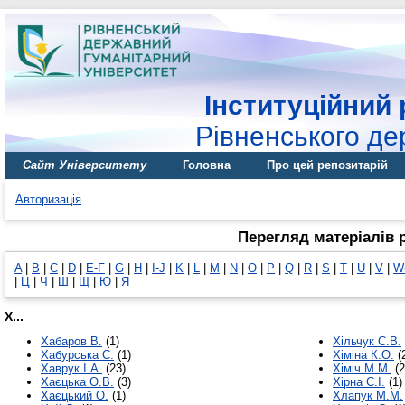
Інституційний 
Рівненського де
Сайт Університету
Головна
Про цей репозитарій
Авторизація
Перегляд матеріалів 
A
|
B
|
C
|
D
|
E-F
|
G
|
H
|
I-J
|
K
|
L
|
M
|
N
|
O
|
P
|
Q
|
R
|
S
|
T
|
U
|
V
|
W
|
Ц
|
Ч
|
Ш
|
Щ
|
Ю
|
Я
Х...
Хабаров В.
(1)
Хільчук С.В.
Хабурська С.
(1)
Хіміна К.О.
(
Хаврук І.А.
(23)
Хіміч М.М.
(2
Хаєцька О.В.
(3)
Хірна С.І.
(1)
Хаєцький О.
(1)
Хлапук М.М.