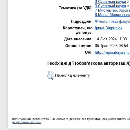
3 Суспільні науки
3 Суспільні науки
Тематика (за УДК):
7 Мистецтво. Архіте
8 Мова. Мовознавст
Підрозділи:
Філологічний факул
Користувач, що
Ірина Гаврилюк
депонує:
Дата внесення:
14 Лют 2024 11:03
Останні зміни:
05 Трав 2025 08:54
URI:
http://repository.rsh
Необхідні дії (обов’язкова авторизація
Перегляд елементу
Інституційний репозитарій Рівненського державного гуманітарного університету Б
розробники системи
.