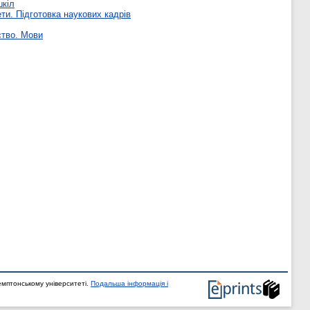
шкіл
ти. Підготовка наукових кадрів
ство. Мови
мптонському університеті.
Подальша інформація і