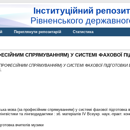
Інституційний репозит
Рівненського державног
ій
Переглянути репозитарій
Статистика
ФЕСІЙНИМ СПРЯМУВАННЯМ) У СИСТЕМІ ФАХОВОЇ П
 ПРОФЕСІЙНИМ СПРЯМУВАННЯМ) У СИСТЕМІ ФАХОВОЇ ПІДГОТОВКИ 
1.
ська мова (за професійним спрямуванням) у системі фахової підготовка в
інгвістики та лінгводидактики : зб. матеріалів IV Всеукр. наук.-практ. конф.
дготовка вчителів музики