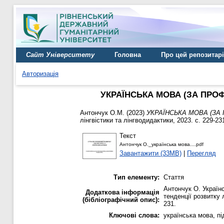
Сайт Університету
Головна
Про цей репозитар
Авторизація
УКРАЇНСЬКА МОВА (ЗА ПРО
Антончук О.М.
(2023)
УКРАЇНСЬКА МОВА (ЗА
лінгвістики та лінгводидактики, 2023. с. 229-23
Текст
Антончук О._українська мова....pdf
Завантажити (33MB)
|
Перегляд
Тип елементу:
Стаття
Антончук О. Україн
Додаткова інформація
тенденції розвитку л
(бібліографічний опис):
231.
Ключові слова:
українська мова, пі