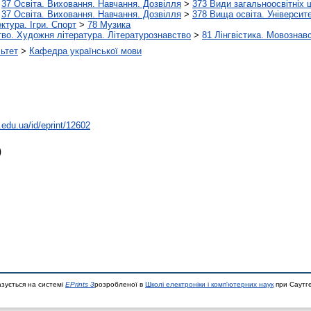
>
37 Освіта. Виховання. Навчання. Дозвілля
>
373 Види загальноосвітніх 
>
37 Освіта. Виховання. Навчання. Дозвілля
>
378 Вища освіта. Університе
ктура. Ігри. Спорт
>
78 Музика
во. Художня література. Літературознавство
>
81 Лінгвістика. Мовознав
ьтет
>
Кафедра української мови
u.edu.ua/id/eprint/12602
)
азується на системі
EPrints 3
розробленої в
Школі електроніки і комп'ютерних наук
при Саутге