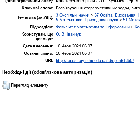
(бібліографічний опис):
магістерського рівня / О.С. Кузьмич; кер. В.В
Ключові слова:
Розв’язування стереометричних задач, викор
3 Суспільні науки
>
37 Освіта. Виховання. 
Тематика (за УДК):
5 Математика. Природничі науки
>
51 Мате
Підрозділи:
Факультет математики та інформатики
>
Ка
Користувач, що
О. В. Іванчук
депонує:
Дата внесення:
10 Черв 2024 06:07
Останні зміни:
10 Черв 2024 06:07
URI:
http://repository.rshu.edu.ua/id/eprint/13607
Необхідні дії (обов’язкова авторизація)
Перегляд елементу