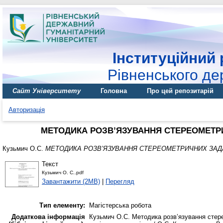
Інституційний 
Рівненського де
Сайт Університету
Головна
Про цей репозитарій
Авторизація
МЕТОДИКА РОЗВ’ЯЗУВАННЯ СТЕРЕОМЕТРИ
Кузьмич О.С.
МЕТОДИКА РОЗВ’ЯЗУВАННЯ СТЕРЕОМЕТРИЧНИХ ЗАДА
Текст
Кузьмич О. С..pdf
Завантажити (2MB)
|
Перегляд
Тип елементу:
Магістерська робота
Додаткова інформація
Кузьмич О.С. Методика розв’язування стере