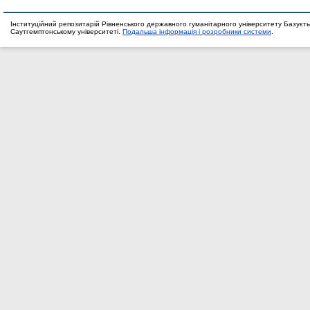
Інституційний репозитарій Рівненського державного гуманітарного університету Базуєть
Саутгемптонському університеті.
Подальша інформація і розробники системи
.