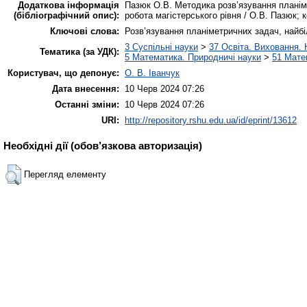
Додаткова інформація
Пазюк О.В. Методика розв’язування планім
(бібліографічний опис):
робота магістерського рівня / О.В. Пазюк; ке
Ключові слова:
Розв’язування планіметричних задач, найбі
3 Суспільні науки
>
37 Освіта. Виховання. 
Тематика (за УДК):
5 Математика. Природничі науки
>
51 Мате
Користувач, що депонує:
О. В. Іванчук
Дата внесення:
10 Черв 2024 07:26
Останні зміни:
10 Черв 2024 07:26
URI:
http://repository.rshu.edu.ua/id/eprint/13612
Необхідні дії (обов’язкова авторизація)
Перегляд елементу