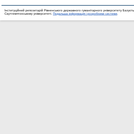
Інституційний репозитарій Рівненського державного гуманітарного університету Базуєть
Саутгемптонському університеті.
Подальша інформація і розробники системи
.