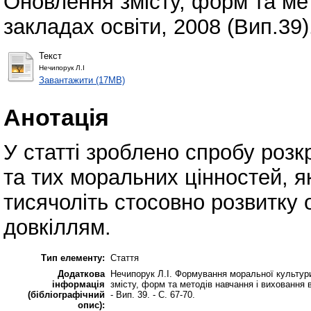
Оновлення змісту, форм та мет
закладах освіти, 2008 (Вип.39).
Текст
Нечипорук Л.І
Завантажити (17MB)
Анотація
У статті зроблено спробу розк
та тих моральних цінностей, я
тисячоліть стосовно розвитку о
довкіллям.
Тип елементу:
Стаття
Додаткова
Нечипорук Л.І. Формування моральної культури
інформація
змісту, форм та методів навчання і виховання в з
(бібліографічний
- Вип. 39. - С. 67-70.
опис):