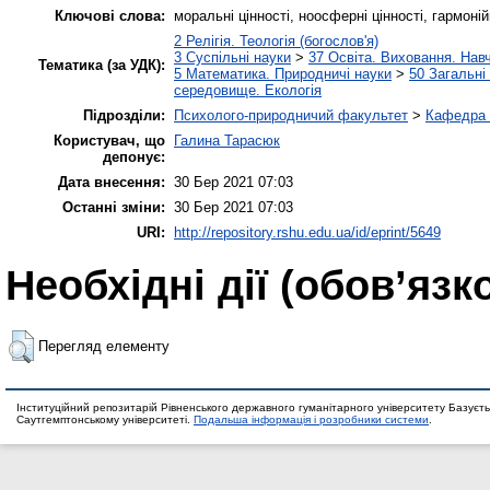
Ключові слова:
моральні цінності, ноосферні цінності, гармоні
2 Релігія. Теологія (богослов'я)
3 Суспільні науки
>
37 Освіта. Виховання. Нав
Тематика (за УДК):
5 Математика. Природничі науки
>
50 Загальні
середовище. Екологія
Підрозділи:
Психолого-природничий факультет
>
Кафедра п
Користувач, що
Галина Тарасюк
депонує:
Дата внесення:
30 Бер 2021 07:03
Останні зміни:
30 Бер 2021 07:03
URI:
http://repository.rshu.edu.ua/id/eprint/5649
Необхідні дії (обов’язк
Перегляд елементу
Інституційний репозитарій Рівненського державного гуманітарного університету Базуєть
Саутгемптонському університеті.
Подальша інформація і розробники системи
.